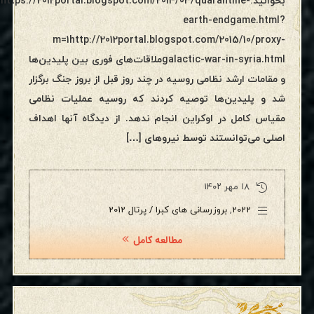
بخوانید:https://2012portal.blogspot.com/2014/03/quarantine-
earth-endgame.html?
m=1http://2012portal.blogspot.com/2015/10/proxy-
galactic-war-in-syria.htmlملاقات‌های فوری بین پلیدین‌ها
و مقامات ارشد نظامی روسیه در چند روز قبل از بروز جنگ برگزار
شد و پلیدین‌ها توصیه کردند که روسیه عملیات نظامی
مقیاس کامل در اوکراین انجام ندهد. از دیدگاه آنها اهداف
اصلی می‌توانستند توسط نیروهای […]
۱۸ مهر ۱۴۰۲
2022
,
بروزرسانی های کبرا / پرتال 2012
مطالعه کامل