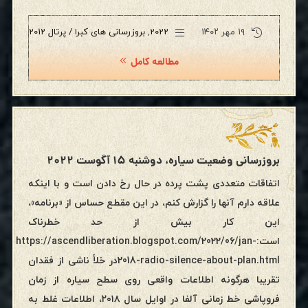
۱۹ مهر ۱۴۰۲
2022
,
بروزرسانی های کبرا / پرتال 2012
مطالعه کامل
بروزرسانی وضعیت سیاره، دوشنبه ۱۵ آگوست ۲۰۲۲
اتفاقات متعددی پشت پرده در حال رخ دادن است و با اینکه
علاقه دارم آنها را گزارش کنم، در این مقطع حساس از «برنامه»،
این کار بیش از حد خطرناک
است:https://ascendliberation.blogspot.com/2022/06/jan-
2018-radio-silence-about-plan.htmlدر خلأ ناشی از فقدان
تقریبا هرگونه اطلاعات واقعی روی سطح سیاره از زمان
فروپاشی خط زمانی آلفا در اوایل سال ۲۰۱۸، اطلاعات غلط به