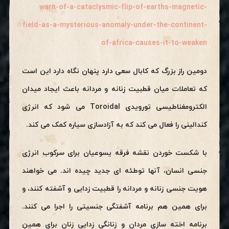
warn-of-a-cataclysmic-flip-of-earths-magnetic-
field-as-a-mysterious-anomaly-under-the-continent-
of-africa-causes-it-to-weaken
دومین راز بزرگ که کابال سعی دارد پنهان نگاه دارد این است
که تعاملات میان قطبیت زنانه و مردانه باعث ایجاد میدان
الکترومغناطیسی تورویدی Toroidal می شود که انرژی
کندالینی را فعال می کند که به آزادسازی سیاره کمک می کند.
با شکست خوردن نقشه فرقه یسوعیان برای سرکوب انرژی
جنسی انسان، آنها توطئه ای جدید چیده اند. می خواهند
هویت جنسی زنانه و مردانه را قطبیت زدایی و آشفته کنند، و
برای همین هم برنامه آشفتگی جنسیتی را اجرا می کنند.
برنامه اخته سازی مردان و زنانگی زدایی زنان برای همین