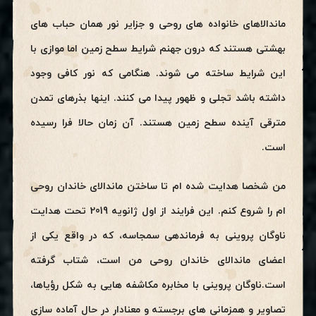
ماندالاهای خانواده های روحی و جزایر نور همان حباب های
بهشتی هستند که درون جهنم شرایط سطح زمین اما موازی با
این شرایط ساخته می شوند. هنگامی که نور کافی وجود
داشته باشد تجلی و ظهور پیدا می کنند. اینها بذرهای تمدن
مترقی آینده سطح زمین هستند. آن زمان حالا فرا رسیده
است.
من شخصا هدایت شده ام تا ساختن ماندالای خاندان روحی
ام را شروع کنم. این فرایند از اول ژانویه 2019 تحت هدایت
ناوگان پروینی به فرماندهی سمجاسه، که در واقع یکی از
اعضای ماندالای خاندان روحی من است، شتاب گرفته
است.ناوگان پروینی با مخابره مکاشفه هایی به شکل رؤیاها،
تصاویر و همزمانی های برجسته و معنادار در حال آماده سازی