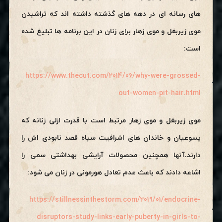
های رسانه ای در دهه های گذشته داشته اند که تراشیدن
موی زیربغل و موی زهار برای زنان در این برنامه ها تبلیغ شده
است:
https://www.thecut.com/2014/06/why-were-grossed-
out-women-pit-hair.html
موی زیربغل و موی زهار مرتبط است با قدرت ازلی زنانه که
یسوعیان و خاندان های اشرافیت سیاه قصد نابودی اش را
دارند.آنها همچنین محصولات آرایشی بهداشتی سمی را
اشاعه دادند که باعث عدم تعادل هورمونی در زنان می شود:
https://stillnessinthestorm.com/2019/01/endocrine-
disruptors-study-links-early-puberty-in-girls-to-