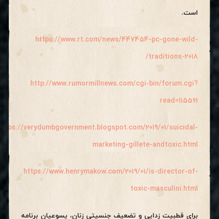
است.
https://www.rt.com/news/447454-pc-gone-wild-
traditions-2018/
http://www.rumormillnews.com/cgi-bin/forum.cgi?
read=115561
https://verydumbgovernment.blogspot.com/2019/01/suicidal-
marketing-gillete-andtoxic.html
https://www.henrymakow.com/2019/01/is-director-of-
toxic-masculini.html
برای قطبیت زدایی و تضعیف جنسیتی زنان، یسوعیان برنامه