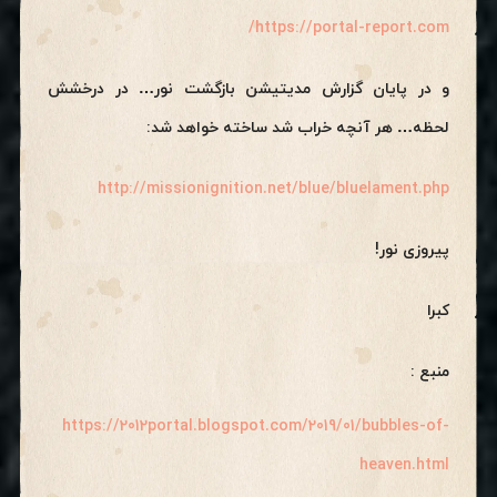
https://portal-report.com/
و در پایان گزارش مدیتیشن بازگشت نور… در درخشش
لحظه… هر آنچه خراب شد ساخته خواهد شد:
http://missionignition.net/blue/bluelament.php
پیروزی نور!
کبرا
منبع :
https://2012portal.blogspot.com/2019/01/bubbles-of-
heaven.html