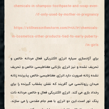
chemicals-in-shampoo-toothpaste-and-soap-even-
if-only-used-by-mother-in-pregnancy/
https://stillnessinthestorm.com/2018/12/chemicals-
in-cosmetics-other-products-tied-to-early-puberty-
in-girls/
برای آزادسازی سیاره انرژی الکتریکی فعال مردانه خالص و
تحریف نشده و نیز انرژی بازتابی مغناطیسی خالص و تحریف
نشده زنانه ضرورت دارد.انرژی مغناطیسی خالص پذیرنده زنانه
میدان رزونانسی می آفریند که نقش بشقاب گیرنده را برای
رخداد بازی می کند. انرژی الکتریکی فعال و خالص مردانه ذات
پتک تور است.این دو انرژی با هم جام مقدس را می سازند.