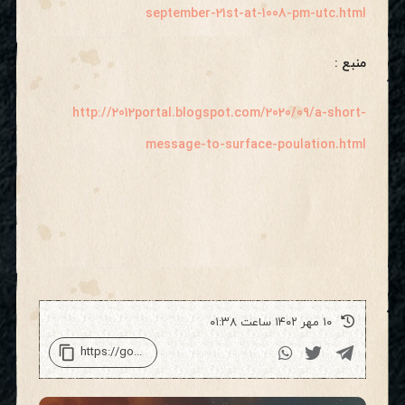
september-21st-at-1008-pm-utc.html
منبع :
http://2012portal.blogspot.com/2020/09/a-short-
message-to-surface-poulation.html
۱۰ مهر ۱۴۰۲ ساعت ۰۱:۳۸