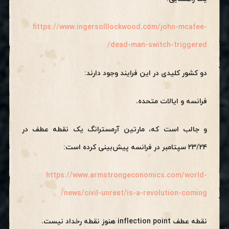
https://www.ingersolllockwood.com/john-mcafee-
dead-man-switch-triggered/
دو کشور کلیدی در این فرایند وجود دارند:
فرانسه و ایالات متحده.
و جالب است که، مارتین آرمسترانگ یک نقطه عطف در
۲۳/۲۴ سپتامبر در فرانسه پیش‌بینی کرده است:
https://www.armstrongeconomics.com/world-
news/civil-unrest/is-a-revolution-coming/
نقطه عطف inflection point هنوز نقطه رخداد نیست.