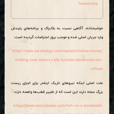
ownership?
خوشبختانه، آگاهی نسبت به بلک‌راک و برنامه‌های پلیدش
وارد جریان اصلی شده و موجب بروز اعتراضات گردیده است:
https://www.zerohedge.com/markets/follow-money-
striking-coal-miners-rally-outside-blackrocks-nyc-
offices
علت اصلی اینکه نیروهای تاریک اینقدر برای اجرای ریست
بزرگ عجله دارند این است که از تغییر قطب‌ها واهمه دارند:
https://www.naturalnews.com/2021-08-01-bombshell-