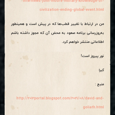
interviews-john-moore-military-knowledge-of-
civilization-ending-global-event.html
من در ارتباط با تغییر قطب‌ها که در پیش است و همینطور
به‌روزرسانی برنامه صعود به محض آن که مجوز داشته باشم
اطلاعاتی منتشر خواهم کرد.
نور پیروز است!
کبرا
منبع :
http://2012portal.blogspot.com/2021/08/david-and-
goliath.html