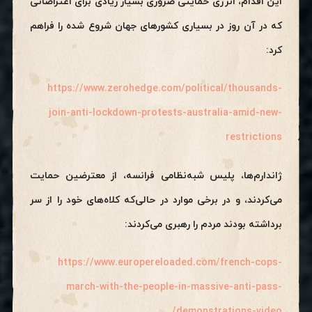
این اقدام، انرژی حمایتی ضروری بسیار زیادی برای اعتراضاتی
که در آن روز در بسیاری کشورهای جهان شروع شده را فراهم
کرد:
https://www.zerohedge.com/political/thousands-
join-anti-lockdown-protests-australia-amid-new-
restrictions
ژاندارم‌ها، پلیس شبه‌نظامی فرانسه، از معترضین حمایت
می‌کردند، و در برخی موارد در حالی‌که کلاه‌های خود را از سر
برداشته بودند مردم را رهبری می‌کردند:
https://www.europereloaded.com/french-cops-
march-with-the-people-in-massive-anti-pass-
demonstrations-video/