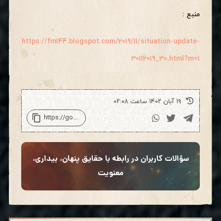
منبع :
https://fm144.blogspot.com/2019/11/situation-update-
30112019_30.html?m=1
۱۹ آبان ۱۴۰۲ ساعت ۰۲:۰۸
سؤالات کاربران در رابطه با حقایق پنهان، بیداری،
معنویت