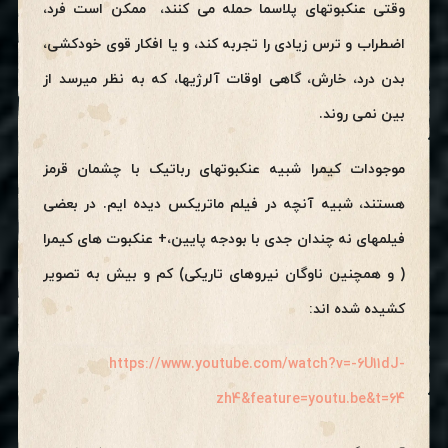
وقتی عنکبوتهای پلاسما حمله می کنند، ممکن است فرد،
اضطراب و ترس زیادی را تجربه کند، و یا افکار قوی خودکشی،
بدن درد، خارش، گاهی اوقات آلرژیها، که به نظر میرسد از
بین نمی روند.
موجودات کیمرا شبیه عنکبوتهای رباتیک با چشمان قرمز
هستند، شبیه آنچه در فیلم ماتریکس دیده ایم. در بعضی
فیلمهای نه چندان جدی با بودجه پایین،+ عنکبوت های کیمرا
( و همچنین ناوگان نیروهای تاریکی) کم و بیش به تصویر
کشیده شده اند:
https://www.youtube.com/watch?v=-6U11dJ-
zh4&feature=youtu.be&t=64