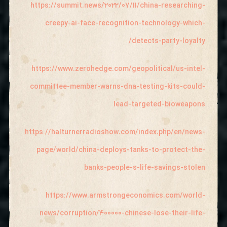
https://summit.news/2022/07/11/china-researching-
creepy-ai-face-recognition-technology-which-
detects-party-loyalty/
https://www.zerohedge.com/geopolitical/us-intel-
committee-member-warns-dna-testing-kits-could-
lead-targeted-bioweapons
https://halturnerradioshow.com/index.php/en/news-
page/world/china-deploys-tanks-to-protect-the-
banks-people-s-life-savings-stolen
https://www.armstrongeconomics.com/world-
news/corruption/400000-chinese-lose-their-life-