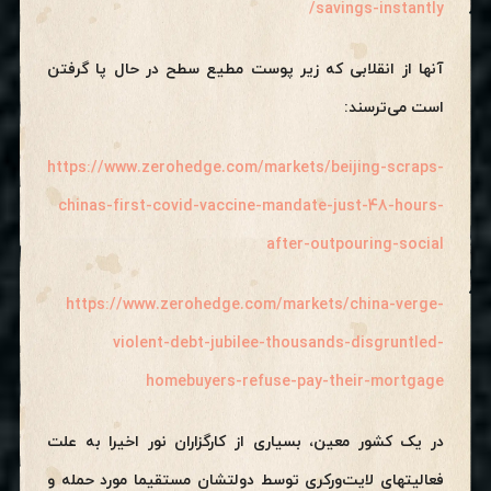
savings-instantly/
آنها از انقلابی که زیر پوست مطیع سطح در حال پا گرفتن
است می‌ترسند:
https://www.zerohedge.com/markets/beijing-scraps-
chinas-first-covid-vaccine-mandate-just-48-hours-
after-outpouring-social
https://www.zerohedge.com/markets/china-verge-
violent-debt-jubilee-thousands-disgruntled-
homebuyers-refuse-pay-their-mortgage
در یک کشور معین، بسیاری از کارگزاران نور اخیرا به علت
فعالیتهای لایت‌ورکری توسط دولتشان مستقیما مورد حمله و