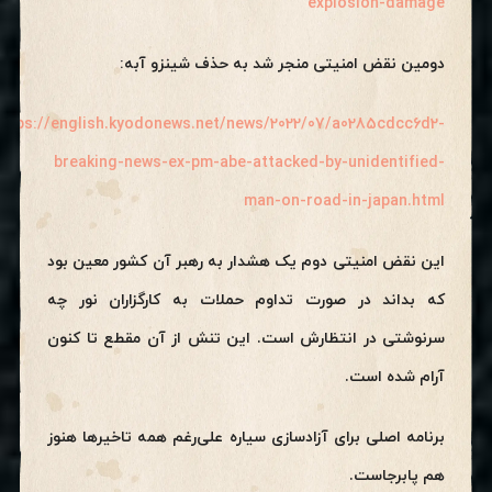
explosion-damage
دومین نقض امنیتی منجر شد به حذف شینزو آبه:
https://english.kyodonews.net/news/2022/07/a0285cdcc6d2-
breaking-news-ex-pm-abe-attacked-by-unidentified-
man-on-road-in-japan.html
این نقض امنیتی دوم یک هشدار به رهبر آن کشور معین بود
که بداند در صورت تداوم حملات به کارگزاران نور چه
سرنوشتی در انتظارش است. این تنش از آن مقطع تا کنون
آرام شده است.
برنامه اصلی برای آزادسازی سیاره علی‌رغم همه تاخیرها هنوز
هم پابرجاست.