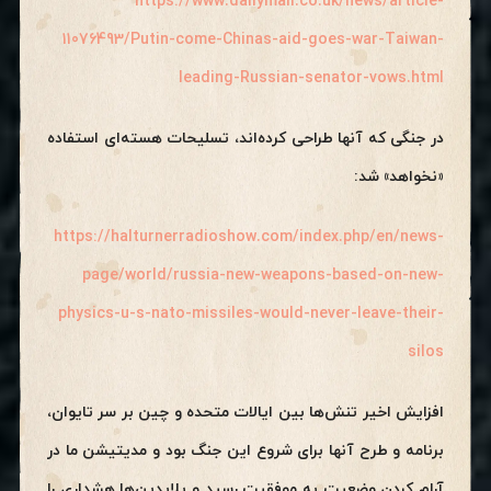
https://www.dailymail.co.uk/news/article-
11076493/Putin-come-Chinas-aid-goes-war-Taiwan-
leading-Russian-senator-vows.html
در جنگی که آنها طراحی کرده‌اند، تسلیحات هسته‌ای استفاده
«نخواهد» شد:
https://halturnerradioshow.com/index.php/en/news-
page/world/russia-new-weapons-based-on-new-
physics-u-s-nato-missiles-would-never-leave-their-
silos
افزایش اخیر تنش‌ها بین ایالات متحده و چین بر سر تایوان،
برنامه و طرح آنها برای شروع این جنگ بود و مدیتیشن ما در
آرام کردن وضعیت به موفقیت رسید و پلایدین‌ها هشداری را