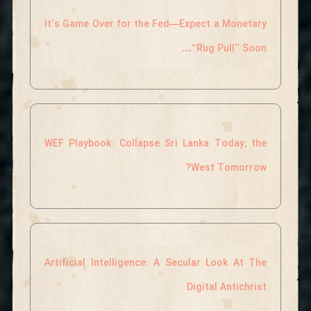
It’s Game Over for the Fed—Expect a Monetary
“Rug Pull” Soon…
WEF Playbook: Collapse Sri Lanka Today, the
West Tomorrow?
Artificial Intelligence: A Secular Look At The
Digital Antichrist