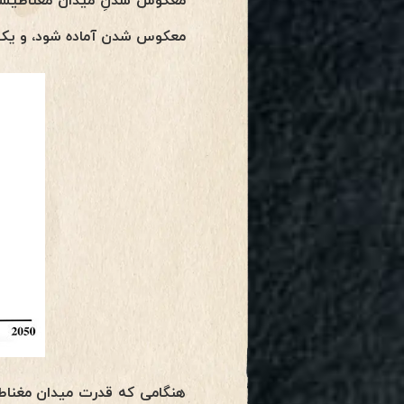
معکوس شدنِ میدان مغناطیسی ز
معکوس شدن آماده شود، و یک 
هنگامی که قدرت میدان مغناط