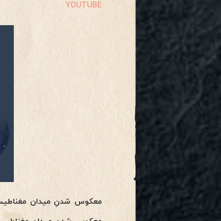
YOUTUBE
معکوس شدنِ میدان مغناطیسی