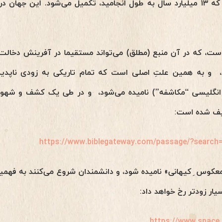
نخست، چرخه‌ی کیهانی بزرگی که ۱۳ میلیارد سال به طول انجامید، تکمیل می‌شود. 
ت، که در آن منبع (مطلق) می‌تواند مستقیما در آفرینش دخالت ک
د،
و
به همین
علتِ اصلی است که تمام تاریکی به زودی ناپدی
انگلیسی “مکاشفه”) نامیده می‌شود،
و
در طی یک
یف شده است:
https://www.biblegateway.com/passage/?search
کوس ِ کیهانی» نامیده شود، و دانشمندان شروع می‌کنند به فهمیدن
یار زودتر رخ خواهد داد:
https://www.space