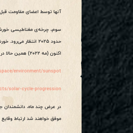
آنها توسط اعضای مقاومت قبل 
حدود ۲۰۲۵ انتظار می
اکنون (مه ۲۰۲۲) همین حالا در حال فراتر رفتن از پیش‌بینی NOAA برای اوج چرخه در ۲۰۲۵ است:
n/space/environment/sunspot
ts/solar-cycle-progression
در عرض چند ماه، دانشمندان ج
موفق خواهند شد ارتباط وقایع 