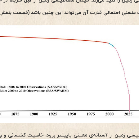
مین را کلید می‌زند. میدان مغناطیسی زمین از قبل سریعا در 
منحنیِ احتمالیِ قدرت آن می‌تواند این چنین باشد (قسمت بنفش
یسی زمین از آستانه‌ی معینی پایینتر برود، خاصیت کشسانی و 