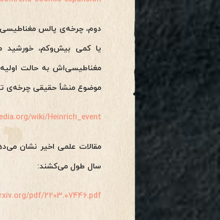
یا کمی بیش‌وکم، خورشید م
مغناطیسی‌اش به حالت اولیه 
موضوع منشأ حقیقی چرخه‌ی تقدیمی ۲۵۷۷۲ ساله است، و چرخه‌ی ۱۲ هزار ساله‌ی
pedia.org/wiki/Heinrich_event
مقالات علمی اخیر نشان می‌د
سال طول می‌کشند:
arxiv.org/pdf/2203.07446.pdf