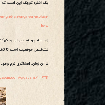
یک اشاره کوچک این است که یک 
r-grid-an-engineer-explain-
how
تشخیص موقعیت است تا تخمین ب
تا آن زمان، افشاگریِ نرم وجود 
igapan.com/gigapans/229311