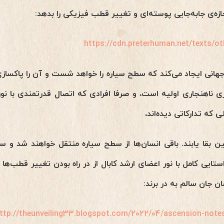
جازه‌ی جابه‌جایی پوسته‌ای و تغییر قطب فیزیکی را بدهد:
https://cdn.preterhuman.net/texts/ot
انی ایجاد می‌کند که سطح سیاره را خواهد شست و آن را پاکسازی
 ناهنجاری اولیه است، و صرفا افرادی که اتصال قدرتمندی با نور د
ی که تدارکاتی دیده‌اند،
ن بقا یابند. باقی انسان‌ها از سطح سیاره منتقل خواهند شد و
راستایی کامل با نور‌ اعضای ارشد کابال از در راه بودن تغییر قطب‌ها 
ن جان سالم به در برند:
ttp://theunveiling33.blogspot.com/2022/04/ascension-note