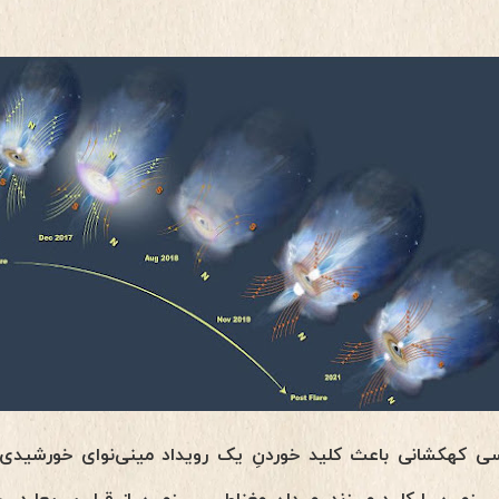
 کهکشانی باعث کلید خوردنِ یک رویداد مینی‌نوای خورشیدی 