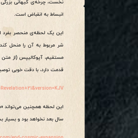
انبساط به انقباض است.
این یک
لحظه‌ی منحصر بفرد اس
شر مربوط به آن را منحل کن
مستقیم، آپوکالیپس (از متن 
قدمت دارد، با دقت خوبی توص
=Revelation+21&version=KJV
این لحظه همچنین می‌تواند «مع
سال بعد نخواهد بود و بسیار بس
.com/end-cosmic-expansion