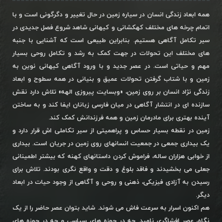
همه ابعاد زندگی انسان در سیاره زمین در حال تغییر و دگرگونی است و با
اتمام چرخه های مختلف کهکشانی و کیهانی شاهد شروع فصل جدیدی در
سیر تکامل آگاهی هستیم. بنابراین طبیعی است که آشنایی با جنبه
های مختلف این تحولات در جهت کمک به رشد و تکامل روحی بسیار
مهم و حیاتی است. در عصر جدید و با ورود آگاهی کیهانی نوین به
زمین و با شتاب گرفتن تحولات عمیق و بنیانی در همه سطوح و ابعاد
زندگی نژاد انسان بر روی زمین، «وبسایت پیروزی الهه» تلاش دارد نقش
سازنده ای در انتشار آگاهی در میان فارسی زبانان ایفا کند و به ساختن
آینده بهتری برای مادرمان زمین و همه فرزندانش کمک کند.
زمین در نقطه بسیار حساس و پراهمیتی از سیر تکاملی اش قرار دارد و
یک بیداری جمعی در جمعیت انسانهای روی زمین در جریان است. بیداری
از خوابی هزاران ساله، فراموش کردن داستانهای کهنه که بیشتر اطمینانی
جعلی می بخشیدند و فاقد بلوغ و دقت و واقع نگری بودند. تلاش برای
رسیدن به آزادی فیزیکی، ذهنی و روحی و آگاهی از وجود حیات در ابعاد
دیگر.
هم اکنون اسرار به سرعت فاش می شوند. شاید بتوان عصر حاضر را از یک
نگاه، عصر افشاگری نامید. چه در حوزه های سیاسی و چه در حوزه های