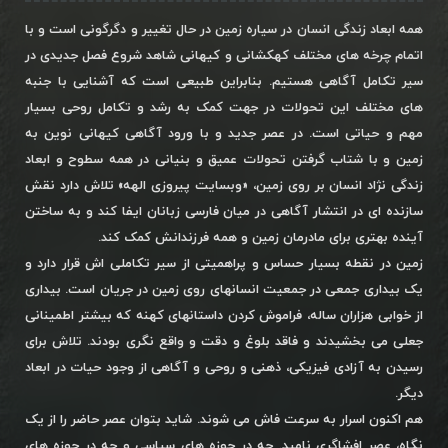
همه ابعاد زندگی انسان در سیاره زمین در حال تغییر و دگرگونی است و با
اتمام چرخه های مختلف کهکشانی و کیهانی شاهد شروع فصل جدیدی در
سیر تکامل آگاهی هستیم. بنابراین طبیعی است که آشنایی با جنبه
های مختلف این تحولات در جهت کمک به رشد و تکامل روحی بسیار
مهم و حیاتی است. در عصر جدید و با ورود آگاهی کیهانی نوین به
زمین و با شتاب گرفتن تحولات عمیق و بنیانی در همه سطوح و ابعاد
زندگی نژاد انسان بر روی زمین، «وبسایت پیروزی الهه» تلاش دارد نقش
سازنده ای در انتشار آگاهی در میان فارسی زبانان ایفا کند و به ساختن
آینده بهتری برای مادرمان زمین و همه فرزندانش کمک کند.
زمین در نقطه بسیار حساس و پراهمیتی از سیر تکاملی اش قرار دارد و
یک بیداری جمعی در جمعیت انسانهای روی زمین در جریان است. بیداری
از خوابی هزاران ساله، فراموش کردن داستانهای کهنه که بیشتر اطمینانی
جعلی می بخشیدند و فاقد بلوغ و دقت و واقع نگری بودند. تلاش برای
رسیدن به آزادی فیزیکی، ذهنی و روحی و آگاهی از وجود حیات در ابعاد
دیگر.
هم اکنون اسرار به سرعت فاش می شوند. شاید بتوان عصر حاضر را از یک
نگاه، عصر افشاگری نامید. چه در حوزه های سیاسی و چه در حوزه های