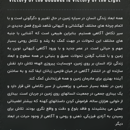
Victory of the Goddess is Victory of the Light
همه ابعاد زندگی انسان در سیاره زمین در حال تغییر و دگرگونی است و با
اتمام چرخه های مختلف کهکشانی و کیهانی شاهد شروع فصل جدیدی در
سیر تکامل آگاهی هستیم. بنابراین طبیعی است که آشنایی با جنبه
های مختلف این تحولات در جهت کمک به رشد و تکامل روحی بسیار
مهم و حیاتی است. در عصر جدید و با ورود آگاهی کیهانی نوین به
زمین و با شتاب گرفتن تحولات عمیق و بنیانی در همه سطوح و ابعاد
زندگی نژاد انسان بر روی زمین، «وبسایت پیروزی الهه» تلاش دارد نقش
سازنده ای در انتشار آگاهی در میان فارسی زبانان ایفا کند و به ساختن
آینده بهتری برای مادرمان زمین و همه فرزندانش کمک کند.
زمین در نقطه بسیار حساس و پراهمیتی از سیر تکاملی اش قرار دارد و
یک بیداری جمعی در جمعیت انسانهای روی زمین در جریان است. بیداری
از خوابی هزاران ساله، فراموش کردن داستانهای کهنه که بیشتر اطمینانی
جعلی می بخشیدند و فاقد بلوغ و دقت و واقع نگری بودند. تلاش برای
رسیدن به آزادی فیزیکی، ذهنی و روحی و آگاهی از وجود حیات در ابعاد
دیگر.