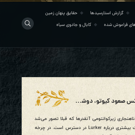
گزارش استارسیدها
حقایق پنهان زمین
ای فراموش شده
کابال و جادوی سیاه
بروزرسانی وضعیت سیاره و گزارش کنفرانس صعود کیوتو، دوشنبه، ۲۴ ژولای ۲۰۲۳
اهنجاری زیرکوانتومی آنقدرها که قبلا تصور می‌شد
بی‌گناه نیست، و موجودیت Lurker چالش بزرگی است. اکنون اطلاعات بیشتری درباره Lurker در دسترس است. در چرخه