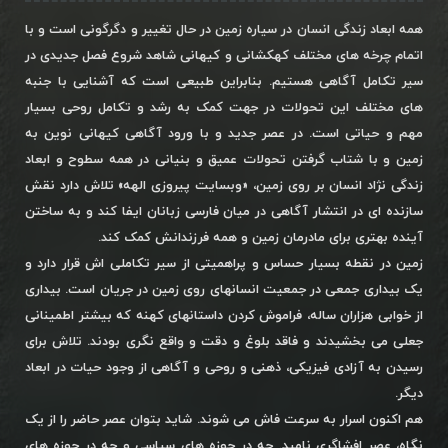
همه ابعاد زندگی انسان در سیاره زمین در حال تغییر و دگرگونی است و با
اتمام چرخه های مختلف کهکشانی و کیهانی شاهد شروع فصل جدیدی در
سیر تکامل آگاهی هستیم. بنابراین طبیعی است که آشنایی با جنبه
های مختلف این تحولات در جهت کمک به رشد و تکامل روحی بسیار
مهم و حیاتی است. در عصر جدید و با ورود آگاهی کیهانی نوین به
زمین و با شتاب گرفتن تحولات عمیق و بنیانی در همه سطوح و ابعاد
زندگی نژاد انسان بر روی زمین، «وبسایت پیروزی الهه» تلاش دارد نقش
سازنده ای در انتشار آگاهی در میان فارسی زبانان ایفا کند و به ساختن
آینده بهتری برای مادرمان زمین و همه فرزندانش کمک کند.
زمین در نقطه بسیار حساس و پراهمیتی از سیر تکاملی اش قرار دارد و
یک بیداری جمعی در جمعیت انسانهای روی زمین در جریان است. بیداری
از خوابی هزاران ساله، فراموش کردن داستانهای کهنه که بیشتر اطمینانی
جعلی می بخشیدند و فاقد بلوغ و دقت و واقع نگری بودند. تلاش برای
رسیدن به آزادی فیزیکی، ذهنی و روحی و آگاهی از وجود حیات در ابعاد
دیگر.
هم اکنون اسرار به سرعت فاش می شوند. شاید بتوان عصر حاضر را از یک
نگاه، عصر افشاگری نامید. چه در حوزه های سیاسی و چه در حوزه های