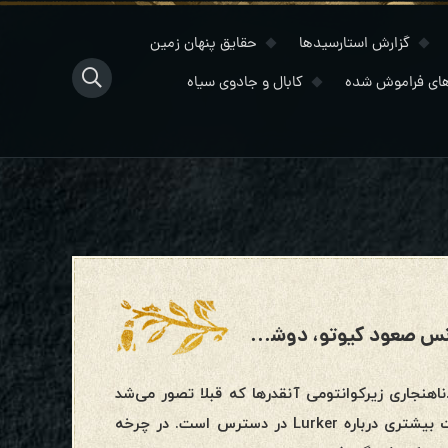
گزارش استارسیدها
حقایق پنهان زمین
ای فراموش شده
کابال و جادوی سیاه
بروزرسانی وضعیت سیاره و گزارش کنفرانس صعود کیوتو، دوشنبه، ۲۴ ژولای ۲۰۲۳
اهنجاری زیرکوانتومی آنقدرها که قبلا تصور می‌شد
بی‌گناه نیست، و موجودیت Lurker چالش بزرگی است. اکنون اطلاعات بیشتری درباره Lurker در دسترس است. در چرخه