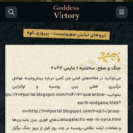
نیروهای نیابتی صهیونیست - پیروزی الهه
جنگ و‌ صلح، سه‌شنبه ۱ مارس ۲۰۲۲
می‌توانید در مقاله‌های قبلی من کمی درباره پیش‌زمینه عوامل
درگیری فعلی بین روسیه و اوکراین
بخوانید:https://2012portal.blogspot.com/2014/03/quarantine-
earth-endgame.html?
m=1http://2012portal.blogspot.com/2015/10/proxy-
galactic-war-in-syria.htmlملاقات‌های فوری بین پلیدین‌ها
و مقامات ارشد نظامی روسیه در چند روز قبل از بروز جنگ برگزار