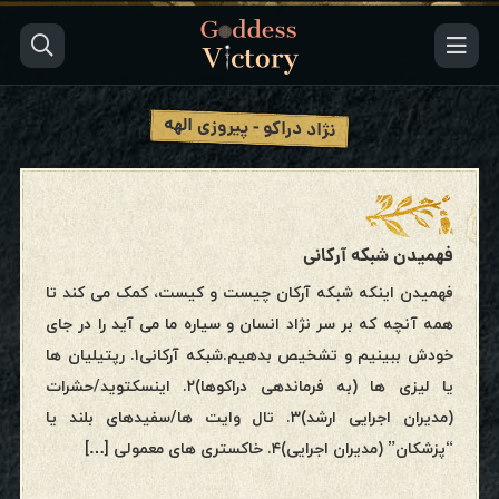
نژاد دراکو - پیروزی الهه
فهمیدن شبکه آرکانی
فهمیدن اینکه شبکه آرکان چیست و کیست، کمک می کند تا
همه آنچه که بر سر نژاد انسان و سیاره ما می آید را در جای
خودش ببینیم و تشخیص بدهیم.شبکه آرکانی۱. رپتیلیان ها
یا لیزی ها (به فرماندهی دراکوها)۲. اینسکتوید/حشرات
(مدیران اجرایی ارشد)۳. تال وایت ها/سفیدهای بلند یا
“پزشکان” (مدیران اجرایی)۴. خاکستری های معمولی […]