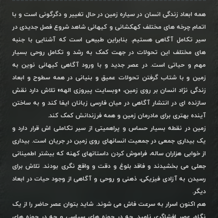
همه ابعاد زندگی انسان در سیاره زمین در حال تغییر و دگرگونی است و با
اتمام چرخه های مختلف کهکشانی و کیهانی شاهد شروع فصل جدیدی در
سیر تکامل آگاهی هستیم. بنابراین طبیعی است که آشنایی با جنبه
های مختلف این تحولات در جهت کمک به رشد و تکامل روحی بسیار
مهم و حیاتی است. در عصر جدید و با ورود آگاهی کیهانی نوین به
زمین و با شتاب گرفتن تحولات عمیق و بنیانی در همه سطوح و ابعاد
زندگی نژاد انسان بر روی زمین، «وبسایت پیروزی الهه» تلاش دارد نقش
سازنده ای در انتشار آگاهی در میان فارسی زبانان ایفا کند و به ساختن
آینده بهتری برای مادرمان زمین و همه فرزندانش کمک کند.
زمین در نقطه بسیار حساس و پراهمیتی از سیر تکاملی اش قرار دارد و
یک بیداری جمعی در جمعیت انسانهای روی زمین در جریان است. بیداری
از خوابی هزاران ساله، فراموش کردن داستانهای کهنه که بیشتر اطمینانی
جعلی می بخشیدند و فاقد بلوغ و دقت و واقع نگری بودند. تلاش برای
رسیدن به آزادی فیزیکی، ذهنی و روحی و آگاهی از وجود حیات در ابعاد
دیگر.
هم اکنون اسرار به سرعت فاش می شوند. شاید بتوان عصر حاضر را از یک
نگاه، عصر افشاگری نامید. چه در حوزه های سیاسی و چه در حوزه های