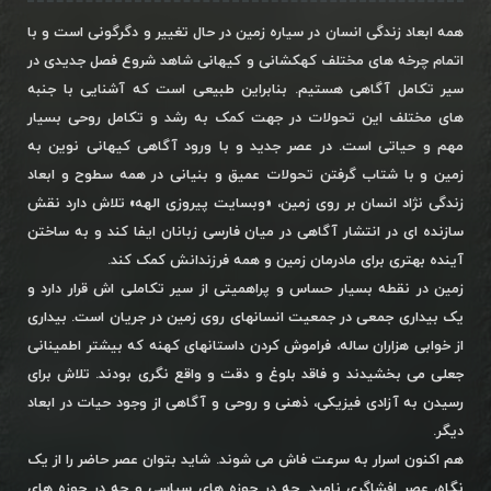
همه ابعاد زندگی انسان در سیاره زمین در حال تغییر و دگرگونی است و با
اتمام چرخه های مختلف کهکشانی و کیهانی شاهد شروع فصل جدیدی در
سیر تکامل آگاهی هستیم. بنابراین طبیعی است که آشنایی با جنبه
های مختلف این تحولات در جهت کمک به رشد و تکامل روحی بسیار
مهم و حیاتی است. در عصر جدید و با ورود آگاهی کیهانی نوین به
زمین و با شتاب گرفتن تحولات عمیق و بنیانی در همه سطوح و ابعاد
زندگی نژاد انسان بر روی زمین، «وبسایت پیروزی الهه» تلاش دارد نقش
سازنده ای در انتشار آگاهی در میان فارسی زبانان ایفا کند و به ساختن
آینده بهتری برای مادرمان زمین و همه فرزندانش کمک کند.
زمین در نقطه بسیار حساس و پراهمیتی از سیر تکاملی اش قرار دارد و
یک بیداری جمعی در جمعیت انسانهای روی زمین در جریان است. بیداری
از خوابی هزاران ساله، فراموش کردن داستانهای کهنه که بیشتر اطمینانی
جعلی می بخشیدند و فاقد بلوغ و دقت و واقع نگری بودند. تلاش برای
رسیدن به آزادی فیزیکی، ذهنی و روحی و آگاهی از وجود حیات در ابعاد
دیگر.
هم اکنون اسرار به سرعت فاش می شوند. شاید بتوان عصر حاضر را از یک
نگاه، عصر افشاگری نامید. چه در حوزه های سیاسی و چه در حوزه های