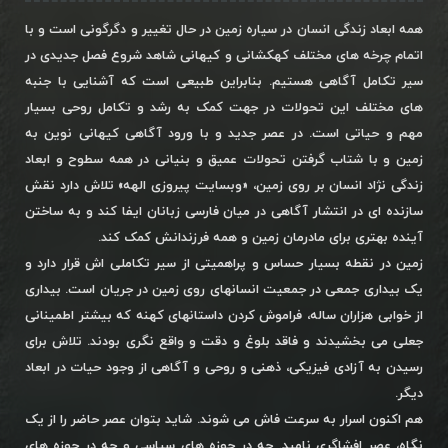
همه ابعاد زندگی انسان در سیاره زمین در حال تغییر و دگرگونی است و با
اتمام چرخه های مختلف کهکشانی و کیهانی شاهد شروع فصل جدیدی در
سیر تکامل آگاهی هستیم. بنابراین طبیعی است که آشنایی با جنبه
های مختلف این تحولات در جهت کمک به رشد و تکامل روحی بسیار
مهم و حیاتی است. در عصر جدید و با ورود آگاهی کیهانی نوین به
زمین و با شتاب گرفتن تحولات عمیق و بنیانی در همه سطوح و ابعاد
زندگی نژاد انسان بر روی زمین، «وبسایت پیروزی الهه» تلاش دارد نقش
سازنده ای در انتشار آگاهی در میان فارسی زبانان ایفا کند و به ساختن
آینده بهتری برای مادرمان زمین و همه فرزندانش کمک کند.
زمین در نقطه بسیار حساس و پراهمیتی از سیر تکاملی اش قرار دارد و
یک بیداری جمعی در جمعیت انسانهای روی زمین در جریان است. بیداری
از خوابی هزاران ساله، فراموش کردن داستانهای کهنه که بیشتر اطمینانی
جعلی می بخشیدند و فاقد بلوغ و دقت و واقع نگری بودند. تلاش برای
رسیدن به آزادی فیزیکی، ذهنی و روحی و آگاهی از وجود حیات در ابعاد
دیگر.
هم اکنون اسرار به سرعت فاش می شوند. شاید بتوان عصر حاضر را از یک
نگاه، عصر افشاگری نامید. چه در حوزه های سیاسی و چه در حوزه های