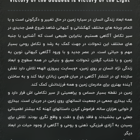
Victory of the Goddess is Victory of the Light
همه ابعاد زندگی انسان در سیاره زمین در حال تغییر و دگرگونی است و با
اتمام چرخه های مختلف کهکشانی و کیهانی شاهد شروع فصل جدیدی در
سیر تکامل آگاهی هستیم. بنابراین طبیعی است که آشنایی با جنبه
های مختلف این تحولات در جهت کمک به رشد و تکامل روحی بسیار
مهم و حیاتی است. در عصر جدید و با ورود آگاهی کیهانی نوین به
زمین و با شتاب گرفتن تحولات عمیق و بنیانی در همه سطوح و ابعاد
زندگی نژاد انسان بر روی زمین، «وبسایت پیروزی الهه» تلاش دارد نقش
سازنده ای در انتشار آگاهی در میان فارسی زبانان ایفا کند و به ساختن
آینده بهتری برای مادرمان زمین و همه فرزندانش کمک کند.
زمین در نقطه بسیار حساس و پراهمیتی از سیر تکاملی اش قرار دارد و
یک بیداری جمعی در جمعیت انسانهای روی زمین در جریان است. بیداری
از خوابی هزاران ساله، فراموش کردن داستانهای کهنه که بیشتر اطمینانی
جعلی می بخشیدند و فاقد بلوغ و دقت و واقع نگری بودند. تلاش برای
رسیدن به آزادی فیزیکی، ذهنی و روحی و آگاهی از وجود حیات در ابعاد
دیگر.