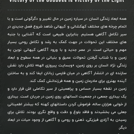
Victory of the Goddess is Victory of the Light
همه ابعاد زندگی انسان در سیاره زمین در حال تغییر و دگرگونی است و با
اتمام چرخه های مختلف کهکشانی و کیهانی شاهد شروع فصل جدیدی در
سیر تکامل آگاهی هستیم. بنابراین طبیعی است که آشنایی با جنبه
های مختلف این تحولات در جهت کمک به رشد و تکامل روحی بسیار
مهم و حیاتی است. در عصر جدید و با ورود آگاهی کیهانی نوین به
زمین و با شتاب گرفتن تحولات عمیق و بنیانی در همه سطوح و ابعاد
زندگی نژاد انسان بر روی زمین، «وبسایت پیروزی الهه» تلاش دارد نقش
سازنده ای در انتشار آگاهی در میان فارسی زبانان ایفا کند و به ساختن
آینده بهتری برای مادرمان زمین و همه فرزندانش کمک کند.
زمین در نقطه بسیار حساس و پراهمیتی از سیر تکاملی اش قرار دارد و
یک بیداری جمعی در جمعیت انسانهای روی زمین در جریان است. بیداری
از خوابی هزاران ساله، فراموش کردن داستانهای کهنه که بیشتر اطمینانی
جعلی می بخشیدند و فاقد بلوغ و دقت و واقع نگری بودند. تلاش برای
رسیدن به آزادی فیزیکی، ذهنی و روحی و آگاهی از وجود حیات در ابعاد
دیگر.