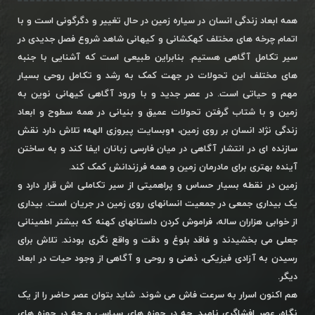
همه ابعاد زندگی انسان در سیاره زمین در حال تغییر و دگرگونی است و با
اتمام چرخه های مختلف کهکشانی و کیهانی شاهد شروع فصل جدیدی در
سیر تکامل آگاهی هستیم. بنابراین طبیعی است که آشنایی با جنبه
های مختلف این تحولات در جهت کمک به رشد و تکامل روحی بسیار
مهم و حیاتی است. در عصر جدید و با ورود آگاهی کیهانی نوین به
زمین و با شتاب گرفتن تحولات عمیق و بنیانی در همه سطوح و ابعاد
زندگی نژاد انسان بر روی زمین، «وبسایت پیروزی الهه» تلاش دارد نقش
سازنده ای در انتشار آگاهی در میان فارسی زبانان ایفا کند و به ساختن
آینده بهتری برای مادرمان زمین و همه فرزندانش کمک کند.
زمین در نقطه بسیار حساس و پراهمیتی از سیر تکاملی اش قرار دارد و
یک بیداری جمعی در جمعیت انسانهای روی زمین در جریان است. بیداری
از خوابی هزاران ساله، فراموش کردن داستانهای کهنه که بیشتر اطمینانی
جعلی می بخشیدند و فاقد بلوغ و دقت و واقع نگری بودند. تلاش برای
رسیدن به آزادی فیزیکی، ذهنی و روحی و آگاهی از وجود حیات در ابعاد
دیگر.
هم اکنون اسرار به سرعت فاش می شوند. شاید بتوان عصر حاضر را از یک
نگاه، عصر افشاگری نامید. چه در حوزه های سیاسی و چه در حوزه های