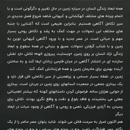
همه ابعاد زندگی انسان در سیاره زمین در حال تغییر و دگرگونی است و با
اتمام چرخه های مختلف کهکشانی و کیهانی شاهد شروع فصل جدیدی در
سیر تکامل آگاهی هستیم. بنابراین طبیعی است که آشنایی با جنبه
های مختلف این تحولات در جهت کمک به رشد و تکامل روحی بسیار
مهم و حیاتی است. در عصر جدید و با ورود آگاهی کیهانی نوین به
زمین و با شتاب گرفتن تحولات عمیق و بنیانی در همه سطوح و ابعاد
زندگی نژاد انسان بر روی زمین، «وبسایت پیروزی الهه» تلاش دارد نقش
سازنده ای در انتشار آگاهی در میان فارسی زبانان ایفا کند و به ساختن
آینده بهتری برای مادرمان زمین و همه فرزندانش کمک کند.
زمین در نقطه بسیار حساس و پراهمیتی از سیر تکاملی اش قرار دارد و
یک بیداری جمعی در جمعیت انسانهای روی زمین در جریان است. بیداری
از خوابی هزاران ساله، فراموش کردن داستانهای کهنه که بیشتر اطمینانی
جعلی می بخشیدند و فاقد بلوغ و دقت و واقع نگری بودند. تلاش برای
رسیدن به آزادی فیزیکی، ذهنی و روحی و آگاهی از وجود حیات در ابعاد
دیگر.
هم اکنون اسرار به سرعت فاش می شوند. شاید بتوان عصر حاضر را از یک
نگاه، عصر افشاگری نامید. چه در حوزه های سیاسی و چه در حوزه های