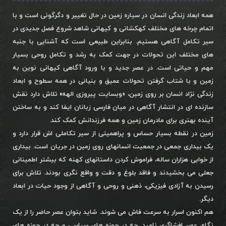
همه ابعاد زندگی انسان در سیاره زمین در حال تغییر و دگرگونی است و با
اتمام چرخه های مختلف کهکشانی و کیهانی شاهد شروع فصل جدیدی در
سیر تکامل آگاهی هستیم. بنابراین طبیعی است که آشنایی با جنبه
های مختلف این تحولات در جهت کمک به رشد و تکامل روحی بسیار
مهم و حیاتی است. در عصر جدید و با ورود آگاهی کیهانی نوین به
زمین و با شتاب گرفتن تحولات عمیق و بنیانی در همه سطوح و ابعاد
زندگی نژاد انسان بر روی زمین، «وبسایت پیروزی الهه» تلاش دارد نقش
سازنده ای در انتشار آگاهی در میان فارسی زبانان ایفا کند و به ساختن
آینده بهتری برای مادرمان زمین و همه فرزندانش کمک کند.
زمین در نقطه بسیار حساس و پراهمیتی از سیر تکاملی اش قرار دارد و
یک بیداری جمعی در جمعیت انسانهای روی زمین در جریان است. بیداری
از خوابی هزاران ساله، فراموش کردن داستانهای کهنه که بیشتر اطمینانی
جعلی می بخشیدند و فاقد بلوغ و دقت و واقع نگری بودند. تلاش برای
رسیدن به آزادی فیزیکی، ذهنی و روحی و آگاهی از وجود حیات در ابعاد
دیگر.
هم اکنون اسرار به سرعت فاش می شوند. شاید بتوان عصر حاضر را از یک
نگاه، عصر افشاگری نامید. چه در حوزه های سیاسی و چه در حوزه های