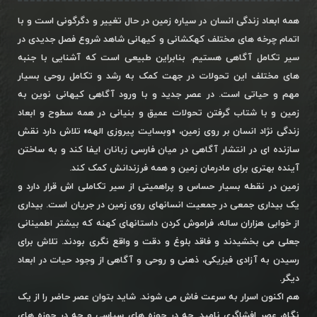
همه ابعاد زندگی انسان در سیاره زمین در حال تغییر و دگرگونی است و با
اتمام چرخه های مختلف کهکشانی و کیهانی شاهد شروع فصل جدیدی در
سیر تکامل آگاهی هستیم. بنابراین طبیعی است که آشنایی با جنبه
های مختلف این تحولات در جهت کمک به رشد و تکامل روحی بسیار
مهم و حیاتی است. در عصر جدید و با ورود آگاهی کیهانی نوین به
زمین و با شتاب گرفتن تحولات عمیق و بنیانی در همه سطوح و ابعاد
زندگی نژاد انسان بر روی زمین، «وبسایت پیروزی الهه» تلاش دارد نقش
سازنده ای در انتشار آگاهی در میان فارسی زبانان ایفا کند و به ساختن
آینده بهتری برای مادرمان زمین و همه فرزندانش کمک کند.
زمین در نقطه بسیار حساس و پراهمیتی از سیر تکاملی اش قرار دارد و
یک بیداری جمعی در جمعیت انسانهای روی زمین در جریان است. بیداری
از خوابی هزاران ساله، فراموش کردن داستانهای کهنه که بیشتر اطمینانی
جعلی می بخشیدند و فاقد بلوغ و دقت و واقع نگری بودند. تلاش برای
رسیدن به آزادی فیزیکی، ذهنی و روحی و آگاهی از وجود حیات در ابعاد
دیگر.
هم اکنون اسرار به سرعت فاش می شوند. شاید بتوان عصر حاضر را از یک
نگاه، عصر افشاگری نامید. چه در حوزه های سیاسی و چه در حوزه های