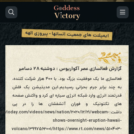
ایمپلنت های جمعیت انسانها - پیروزی الهه
گزارش فعالسازی عصر آکواریوس : دوشنبه ۲۸ دسامبر
فعالسازی ما یک موفقیت بزرگ بود. با ۴۰۰ هزار شرکت کننده،
به چند برابر جرم بحرانی رسیدیم.این مدیتیشن یک فلش
قدرتمند انرژی وارد شبکه انرژی سیاره ای کرد و واکنش صفحه
های تکتونیک و فوران آتشفشان ها را در پی
داشت:.usatoday.com/videos/news/nation/2020/12/21/webcam
shows-overnight-eruption-hawaii-
volcano/3997562001/https://www.rt.com/news/510403-