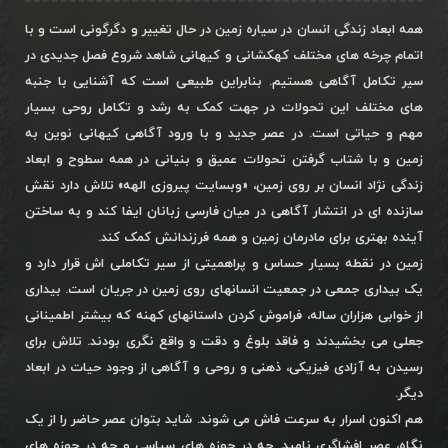
همه ابعاد زندگی انسان در سیاره زمین در حال تغییر و دگرگونی است و با
اتمام چرخه های مختلف کهکشانی و کیهانی شاهد شروع فصل جدیدی در
سیر تکامل آگاهی هستیم. بنابراین طبیعی است که آشنایی با جنبه
های مختلف این تحولات در جهت کمک به رشد و تکامل روحی بسیار
مهم و حیاتی است. در عصر جدید و با ورود آگاهی کیهانی نوین به
زمین و با شتاب گرفتن تحولات عمیق و بنیانی در همه سطوح و ابعاد
زندگی نژاد انسان بر روی زمین، «وبسایت پیروزی الهه» تلاش دارد نقش
سازنده ای در انتشار آگاهی در میان فارسی زبانان ایفا کند و به ساختن
آینده بهتری برای مادرمان زمین و همه فرزندانش کمک کند.
زمین در نقطه بسیار حساس و پراهمیتی از سیر تکاملی اش قرار دارد و
یک بیداری جمعی در جمعیت انسانهای روی زمین در جریان است. بیداری
از خوابی هزاران ساله، فراموش کردن داستانهای کهنه که بیشتر اطمینانی
جعلی می بخشیدند و فاقد بلوغ و دقت و واقع نگری بودند. تلاش برای
رسیدن به آزادی فیزیکی، ذهنی و روحی و آگاهی از وجود حیات در ابعاد
دیگر.
هم اکنون اسرار به سرعت فاش می شوند. شاید بتوان عصر حاضر را از یک
نگاه، عصر افشاگری نامید. چه در حوزه های سیاسی و چه در حوزه های