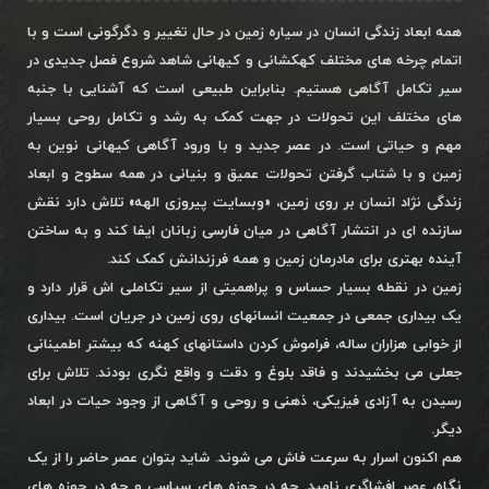
همه ابعاد زندگی انسان در سیاره زمین در حال تغییر و دگرگونی است و با
اتمام چرخه های مختلف کهکشانی و کیهانی شاهد شروع فصل جدیدی در
سیر تکامل آگاهی هستیم. بنابراین طبیعی است که آشنایی با جنبه
های مختلف این تحولات در جهت کمک به رشد و تکامل روحی بسیار
مهم و حیاتی است. در عصر جدید و با ورود آگاهی کیهانی نوین به
زمین و با شتاب گرفتن تحولات عمیق و بنیانی در همه سطوح و ابعاد
زندگی نژاد انسان بر روی زمین، «وبسایت پیروزی الهه» تلاش دارد نقش
سازنده ای در انتشار آگاهی در میان فارسی زبانان ایفا کند و به ساختن
آینده بهتری برای مادرمان زمین و همه فرزندانش کمک کند.
زمین در نقطه بسیار حساس و پراهمیتی از سیر تکاملی اش قرار دارد و
یک بیداری جمعی در جمعیت انسانهای روی زمین در جریان است. بیداری
از خوابی هزاران ساله، فراموش کردن داستانهای کهنه که بیشتر اطمینانی
جعلی می بخشیدند و فاقد بلوغ و دقت و واقع نگری بودند. تلاش برای
رسیدن به آزادی فیزیکی، ذهنی و روحی و آگاهی از وجود حیات در ابعاد
دیگر.
هم اکنون اسرار به سرعت فاش می شوند. شاید بتوان عصر حاضر را از یک
نگاه، عصر افشاگری نامید. چه در حوزه های سیاسی و چه در حوزه های