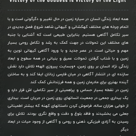
Victory of the Goddess is Victory of the Light
همه ابعاد زندگی انسان در سیاره زمین در حال تغییر و دگرگونی است و با
اتمام چرخه های مختلف کهکشانی و کیهانی شاهد شروع فصل جدیدی در
سیر تکامل آگاهی هستیم. بنابراین طبیعی است که آشنایی با جنبه
های مختلف این تحولات در جهت کمک به رشد و تکامل روحی بسیار
مهم و حیاتی است. در عصر جدید و با ورود آگاهی کیهانی نوین به
زمین و با شتاب گرفتن تحولات عمیق و بنیانی در همه سطوح و ابعاد
زندگی نژاد انسان بر روی زمین، «وبسایت پیروزی الهه» تلاش دارد نقش
سازنده ای در انتشار آگاهی در میان فارسی زبانان ایفا کند و به ساختن
آینده بهتری برای مادرمان زمین و همه فرزندانش کمک کند.
زمین در نقطه بسیار حساس و پراهمیتی از سیر تکاملی اش قرار دارد و
یک بیداری جمعی در جمعیت انسانهای روی زمین در جریان است. بیداری
از خوابی هزاران ساله، فراموش کردن داستانهای کهنه که بیشتر اطمینانی
جعلی می بخشیدند و فاقد بلوغ و دقت و واقع نگری بودند. تلاش برای
رسیدن به آزادی فیزیکی، ذهنی و روحی و آگاهی از وجود حیات در ابعاد
دیگر.