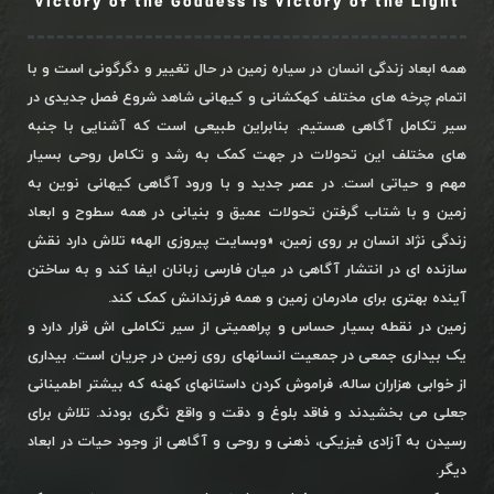
Victory of the Goddess is Victory of the Light
همه ابعاد زندگی انسان در سیاره زمین در حال تغییر و دگرگونی است و با
اتمام چرخه های مختلف کهکشانی و کیهانی شاهد شروع فصل جدیدی در
سیر تکامل آگاهی هستیم. بنابراین طبیعی است که آشنایی با جنبه
های مختلف این تحولات در جهت کمک به رشد و تکامل روحی بسیار
مهم و حیاتی است. در عصر جدید و با ورود آگاهی کیهانی نوین به
زمین و با شتاب گرفتن تحولات عمیق و بنیانی در همه سطوح و ابعاد
زندگی نژاد انسان بر روی زمین، «وبسایت پیروزی الهه» تلاش دارد نقش
سازنده ای در انتشار آگاهی در میان فارسی زبانان ایفا کند و به ساختن
آینده بهتری برای مادرمان زمین و همه فرزندانش کمک کند.
زمین در نقطه بسیار حساس و پراهمیتی از سیر تکاملی اش قرار دارد و
یک بیداری جمعی در جمعیت انسانهای روی زمین در جریان است. بیداری
از خوابی هزاران ساله، فراموش کردن داستانهای کهنه که بیشتر اطمینانی
جعلی می بخشیدند و فاقد بلوغ و دقت و واقع نگری بودند. تلاش برای
رسیدن به آزادی فیزیکی، ذهنی و روحی و آگاهی از وجود حیات در ابعاد
دیگر.