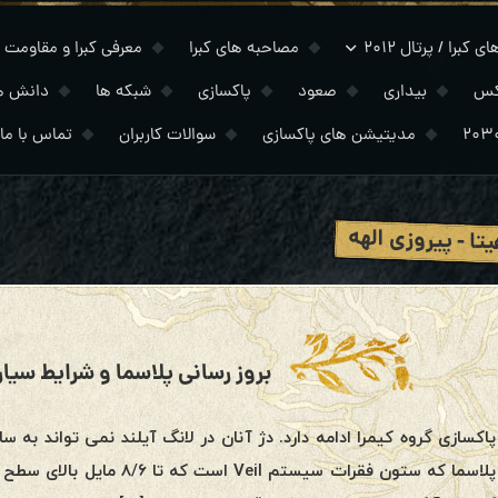
 کبرا / پرتال ۲۰۱۲
مصاحبه های کبرا
معرفی کبرا و مقاومت
کس
بیداری
صعود
پاکسازی
شبکه ها
دانش ه
مدیتیشن های پاکسازی
سوالات کاربران
تماس با ما
یتا - پیروزی الهه
بروز رسانی پلاسما و شرایط سیاره- ۷ اکتبر 
پاکسازی گروه کیمرا ادامه دارد. دژ آنان در لانگ آیلند نمی تواند به
پلاسما که ستون فقرات سیستم l