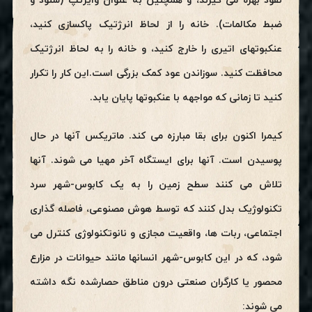
نفوذ بهره می گیرند، و همچنین به عنوان وایرتپ (شنود و
ضبط مکالمات). خانه را از لحاظ انرژتیک پاکسازی کنید،
عنکبوتهای اتیری را خارج کنید، و خانه را به لحاظ انرژتیک
محافظت کنید. سوزاندن عود کمک بزرگی است.این کار را تکرار
کنید تا زمانی که مواجهه با عنکبوتها پایان یابد.
کیمرا اکنون برای بقا مبارزه می کند. ماتریکس آنها در حال
پوسیدن است. آنها برای ایستگاه آخر مهیا می شوند. آنها
تلاش می کنند سطح زمین را به یک کابوس-شهر سرد
تکنولوژیک بدل کنند که توسط هوش مصنوعی، فاصله گذاری
اجتماعی، ربات ها، واقعیت مجازی و نانوتکنولوژی کنترل می
شود، که در این کابوس-شهر انسانها مانند حیوانات در مزارع
محصور یا کارگران صنعتی درون مناطق حصارشده نگه داشته
می شوند: