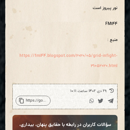
نور پیروز است
FM144
منبع :
https://fm144.blogspot.com/2020/05/grid-infight-
31052020.html
۲۹ دی ۱۴۰۲ ساعت ۱۰:۱۱
سؤالات کاربران در رابطه با حقایق پنهان، بیداری،