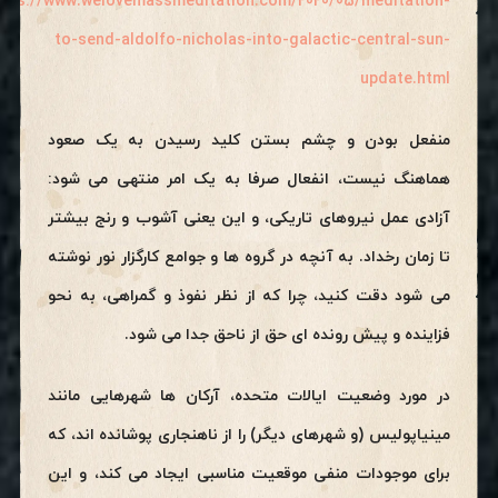
ttps://www.welovemassmeditation.com/2020/05/meditation-
to-send-aldolfo-nicholas-into-galactic-central-sun-
update.html
منفعل بودن و چشم بستن کلید رسیدن به یک صعود
هماهنگ نیست، انفعال صرفا به یک امر منتهی می شود:
آزادی عمل نیروهای تاریکی، و این یعنی آشوب و رنج بیشتر
تا زمان رخداد. به آنچه در گروه ها و جوامع کارگزار نور نوشته
می شود دقت کنید، چرا که از نظر نفوذ و گمراهی، به نحو
فزاینده و پیش رونده ای حق از ناحق جدا می شود.
در مورد وضعیت ایالات متحده، آرکان ها شهرهایی مانند
مینیاپولیس (و شهرهای دیگر) را از ناهنجاری پوشانده اند، که
برای موجودات منفی موقعیت مناسبی ایجاد می کند، و این