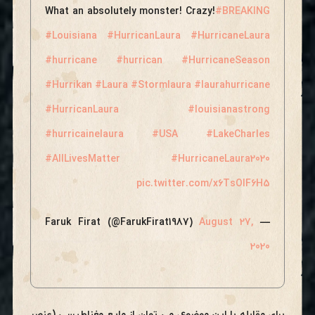
What an absolutely monster! Crazy!
#BREAKING
#Louisiana
#HurricanLaura
#HurricaneLaura
#hurricane
#hurrican
#HurricaneSeason
#Hurrikan
#Laura
#Stormlaura
#laurahurricane
#HurricanLaura
#louisianastrong
#hurricainelaura
#USA
#LakeCharles
#AllLivesMatter
#HurricaneLaura2020
pic.twitter.com/x6TsOIF6H5
August 27,
— Faruk Firat (@FarukFirat1987)
2020
برای مقابله با این موضوع، می توان از مایع مغناطیسی (عنصر