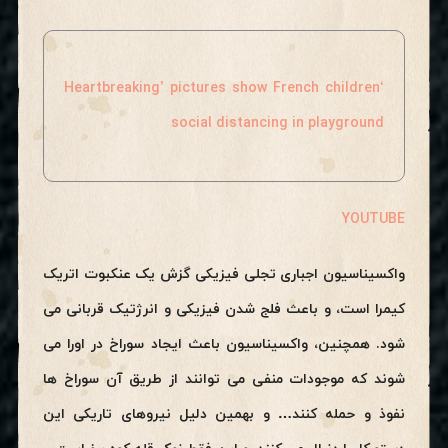
‘Heartbreaking’ pictures show French children
social distancing in playground
YOUTUBE
واکسیناسیون اجباری تجلی فیزیکی گزش یک عنکبوت اتریک
کیمرا است، و باعث فلج شدن فیزیکی و انرژتیک قربانی می
شود. همچنین، واکسیناسیون باعث ایجاد سوراخ در اورا می
شوند که موجودات منفی می توانند از طریق آن سوراخ ها
نفوذ و حمله کنند… و بهمین دلیل نیروهای تاریکی این