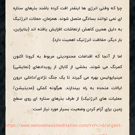
چرا که وقتی انرژی ها اینقدر افت کرده باشند بذرهای ستاره
ای نمی توانند بسادگی متصل شوند. همزمان، حملات انرژتیک
به دلیل همین کاهش ارتعاشات افزایش یافته اند (بنابراین،
بار دیگر، حفاظت انرژتیک اهمیت دارد).
اما از آنجا که اقدامات محدودیتی مربوط به کرونا اکنون
کمرنگ می شوند، بخشی از کابال از رویدادهای (نمایشی)
مینیاپولیس بهره می گیرند تا یک جنگ نژادی/داخلی درون
ایالات متحده به راه بیندازند. هرگونه کمکی (مدیتیشن/
عملیات های انرژتیک) از طرف بذرهای ستاره ای روی سطح
زمین برای آرام کردن وضعیت بسیار مورد نیاز است:
https://www.welovemassmeditation.com/2020/05/urgent-