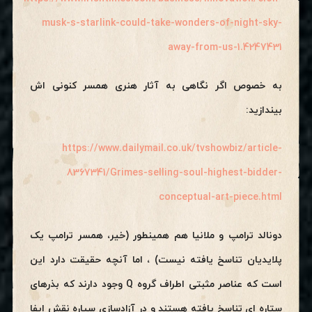
musk-s-starlink-could-take-wonders-of-night-sky-
away-from-us-1.4247431
به خصوص اگر نگاهی به آثار هنری همسر کنونی اش
بیندازید:
https://www.dailymail.co.uk/tvshowbiz/article-
8367341/Grimes-selling-soul-highest-bidder-
conceptual-art-piece.html
دونالد ترامپ و ملانیا هم همینطور (خیر، همسر ترامپ یک
پلایدیان تناسخ یافته نیست) ، اما آنچه حقیقت دارد این
است که عناصر مثبتی اطراف گروه Q وجود دارند که بذرهای
ستاره ای تناسخ یافته هستند و در آزادسازی سیاره نقش ایفا