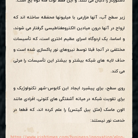
دستورکار را دنبال می کنند. و این فقط نوک قله کوه یخ است.
زیر سطح آب، آنها مزارعی با میلیونها محفظه ساخته اند که
ارواح در آنها درون میادین الکترومغناطیسی گرفتار می شوند،
و اساسا، یک اردوگاه اسرای عظیم اختری است، که تأسیسات
مختلفی در آنجا قبلا توسط نیروهای نور پاکسازی شده است و
حذف لایه های شبکه بیشتر و بیشتر این تأسیسات را مرئی
می کند.
روی سطح، برای پیشبرد ایجاد این کابوس-شهر تکنولوژیک و
برای تقویت شبکه در میانه آشفتگی های کنونی، افرادی مانند
الون ماسک (مثل بیل گیتس) را علم کرده اند، که قطعا در
خدمت نور نیستند:
https://www.irishtimes.com/business/innovation/elon-