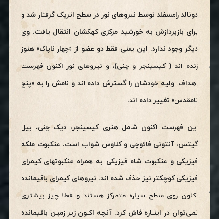
دونالد رامسفلد توسط نیروهای نور در سطح اتریک گرفتار شد و
برای بازپردازش به خورشید مرکزی کهکشان انتقال یافت. وی
دیگر وجود ندارد. این یعنی فقط دو
عضو از «چهار ناپاک» هنوز
زنده اند ( کیسینجر و چنی)، و نیروهای نور اکنون فهرست
اهداف اولیه خودشان را گسترش داده اند و نامش را
به «پنج
نامقدس»
تغییر داده اند.
این فهرست اکنون شامل هنری کیسینجر، دیک چنی، بیل
گیتس، آنتونی فائوچی و کلاوس شواب است. عنکبوت ملکه
فیزیکی و عنکبوت شاه
فیزیکی به همراه عنکبوتهای کیمرای
فیزیکی کوچکتر نیز حذف شده اند. نیروهای کیمرای باقیمانده
اکنون روی سطح سیاره متمرکز
هستند و فعلا چیز بیشتری
نمی‌توان در اینباره فاش کرد. آنچه اکنون زیر زمین باقیمانده