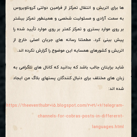
ها برای اتریش و انتقال تمرکز از فرامین دولتی کروناویروس
به سمت آزادی و مسئولیت شخصی و همینطور تمرکز بیشتر
بر روی موارد بستری و تمرکز کمتر بر روی موارد تأیید شده را
پیش بینی کرد. مطمئنا رسانه های جریان اصلی خارج از
اتریش و کشورهای همسایه این موضوع را گزارش نکرده اند.
شاید برایتان جالب باشد که بدانید که کانال های تلگرامی به
زبان های مختلف برای دنبال کنندگان پستهای بلاگ من ایجاد
شده اند:
https://theeventhub2015.blogspot.com/2021/06/telegram-
channels-for-cobras-posts-in-differernt-
languages.html