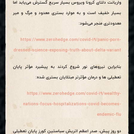
واریانت دلتای کرونا ویروس بسیار سریع گسترش می‌یابد اما
بسیار خفیف است و به موارد بستری معدود و مرگ و میر
معدودتری منجر می‌شود:
https://www.zerohedge.com/covid-19/panic-porn-
dressed-science-exposing-truth-about-delta-variant
بنابراین نیروهای نور شروع کردند به پیشبرد مؤثر پایان
تعطیلی ها و درمان مؤثرتر مبتلایان بستری شده:
https://www.zerohedge.com/covid-19/wealthy-
nations-focus-hospitalizations-covid-becomes-
endemic-flu
دو روز پیش، صدر اعظم اتریش سباستین کورز پایان تعطیلی