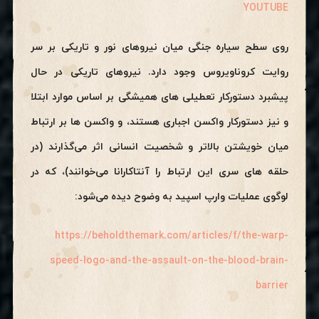
YOUTUBE
روی سطح سیاره جنگی میان نیروهای نور و تاریکی بر سر
روایت کروناویروس وجود دارد. نیروهای تاریکی در حال
پیشبرد دستورکار تعطیلی های همیشگی بر اساس موارد ابتلا
و نیز دستورکار واکسن اجباری هستند، و واکسن ها بر ارتباط
میان خویشتن بالاتر و شخصیت انسانی اثر می‌گذارند (در
حلقه های سری این ارتباط را آنتاکارانا می‌خوانند)، که در
لوگوی عملیات وارپ اسپید به وضوح دیده می‌شود:
https://beholdthemark.com/articles/f/the-warp-
speed-logo-and-the-assault-on-the-blood-brain-
barrier