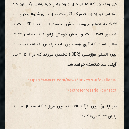
می‌روند، چرا که ما در حال ورود به پنجره زمانی یک «رویداد
تقاطعی» ویژه هستیم که آگوست سال جاری شروع و در پایان
۲۰۲۲ به اتمام می‌رسد. بخش نخست این پنجره آگوست تا
دسامبر ۲۰۲۱ است و بخش دومش ژانویه تا دسامبر ۲۰۲۲.
جالب است که گری هسلتاین نایب رئیس ائتلاف تحقیقات
بین المللی فرازمینی (ICER) تخمین می‌زند که در ۶ تا ۱۲ ماه
آینده سد شکسته خواهد شد:
https://www.rt.com/news/527675-ufo-aliens-
extraterrestrial-contact/
سولارا، رؤیابین درگاه ۱۱:۱۱، تخمین می‌زند که سد از حالا تا
پایان ۲۰۲۲ می‌شکند: