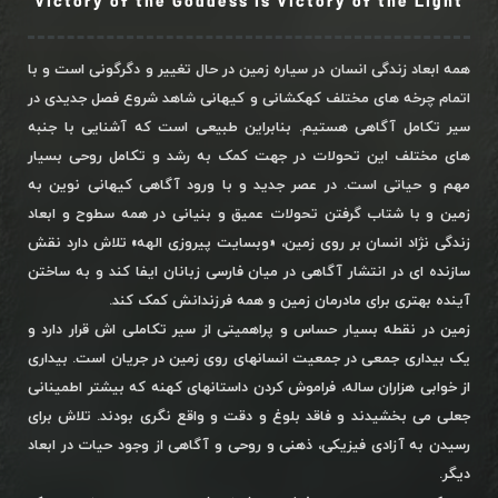
Victory of the Goddess is Victory of the Light
همه ابعاد زندگی انسان در سیاره زمین در حال تغییر و دگرگونی است و با
اتمام چرخه های مختلف کهکشانی و کیهانی شاهد شروع فصل جدیدی در
سیر تکامل آگاهی هستیم. بنابراین طبیعی است که آشنایی با جنبه
های مختلف این تحولات در جهت کمک به رشد و تکامل روحی بسیار
مهم و حیاتی است. در عصر جدید و با ورود آگاهی کیهانی نوین به
زمین و با شتاب گرفتن تحولات عمیق و بنیانی در همه سطوح و ابعاد
زندگی نژاد انسان بر روی زمین، «وبسایت پیروزی الهه» تلاش دارد نقش
سازنده ای در انتشار آگاهی در میان فارسی زبانان ایفا کند و به ساختن
آینده بهتری برای مادرمان زمین و همه فرزندانش کمک کند.
زمین در نقطه بسیار حساس و پراهمیتی از سیر تکاملی اش قرار دارد و
یک بیداری جمعی در جمعیت انسانهای روی زمین در جریان است. بیداری
از خوابی هزاران ساله، فراموش کردن داستانهای کهنه که بیشتر اطمینانی
جعلی می بخشیدند و فاقد بلوغ و دقت و واقع نگری بودند. تلاش برای
رسیدن به آزادی فیزیکی، ذهنی و روحی و آگاهی از وجود حیات در ابعاد
دیگر.