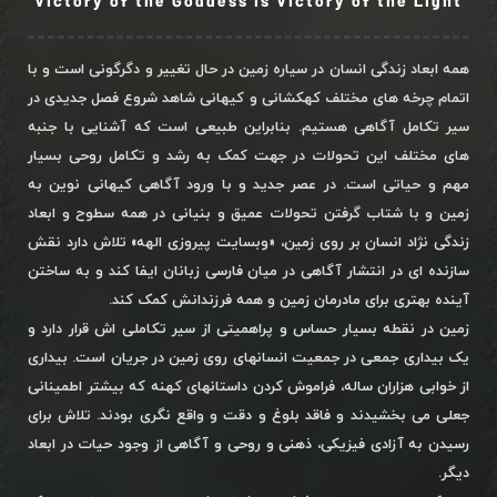
Victory of the Goddess is Victory of the Light
همه ابعاد زندگی انسان در سیاره زمین در حال تغییر و دگرگونی است و با
اتمام چرخه های مختلف کهکشانی و کیهانی شاهد شروع فصل جدیدی در
سیر تکامل آگاهی هستیم. بنابراین طبیعی است که آشنایی با جنبه
های مختلف این تحولات در جهت کمک به رشد و تکامل روحی بسیار
مهم و حیاتی است. در عصر جدید و با ورود آگاهی کیهانی نوین به
زمین و با شتاب گرفتن تحولات عمیق و بنیانی در همه سطوح و ابعاد
زندگی نژاد انسان بر روی زمین، «وبسایت پیروزی الهه» تلاش دارد نقش
سازنده ای در انتشار آگاهی در میان فارسی زبانان ایفا کند و به ساختن
آینده بهتری برای مادرمان زمین و همه فرزندانش کمک کند.
زمین در نقطه بسیار حساس و پراهمیتی از سیر تکاملی اش قرار دارد و
یک بیداری جمعی در جمعیت انسانهای روی زمین در جریان است. بیداری
از خوابی هزاران ساله، فراموش کردن داستانهای کهنه که بیشتر اطمینانی
جعلی می بخشیدند و فاقد بلوغ و دقت و واقع نگری بودند. تلاش برای
رسیدن به آزادی فیزیکی، ذهنی و روحی و آگاهی از وجود حیات در ابعاد
دیگر.