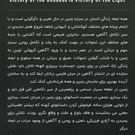
Victory of the Goddess is Victory of the Light
همه ابعاد زندگی انسان در سیاره زمین در حال تغییر و دگرگونی است و با
اتمام چرخه های مختلف کهکشانی و کیهانی شاهد شروع فصل جدیدی در
سیر تکامل آگاهی هستیم. بنابراین طبیعی است که آشنایی با جنبه
های مختلف این تحولات در جهت کمک به رشد و تکامل روحی بسیار
مهم و حیاتی است. در عصر جدید و با ورود آگاهی کیهانی نوین به
زمین و با شتاب گرفتن تحولات عمیق و بنیانی در همه سطوح و ابعاد
زندگی نژاد انسان بر روی زمین، «وبسایت پیروزی الهه» تلاش دارد نقش
سازنده ای در انتشار آگاهی در میان فارسی زبانان ایفا کند و به ساختن
آینده بهتری برای مادرمان زمین و همه فرزندانش کمک کند.
زمین در نقطه بسیار حساس و پراهمیتی از سیر تکاملی اش قرار دارد و
یک بیداری جمعی در جمعیت انسانهای روی زمین در جریان است. بیداری
از خوابی هزاران ساله، فراموش کردن داستانهای کهنه که بیشتر اطمینانی
جعلی می بخشیدند و فاقد بلوغ و دقت و واقع نگری بودند. تلاش برای
رسیدن به آزادی فیزیکی، ذهنی و روحی و آگاهی از وجود حیات در ابعاد
دیگر.