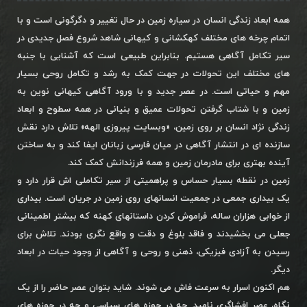
همه ابعاد زندگی انسان در سیاره زمین در حال تغییر و دگرگونی است و با
اتمام چرخه های مختلف کهکشانی و کیهانی شاهد شروع فصل جدیدی در
سیر تکامل آگاهی هستیم. بنابراین طبیعی است که آشنایی با جنبه
های مختلف این تحولات در جهت کمک به رشد و تکامل روحی بسیار
مهم و حیاتی است. در عصر جدید و با ورود آگاهی کیهانی نوین به
زمین و با شتاب گرفتن تحولات عمیق و بنیانی در همه سطوح و ابعاد
زندگی نژاد انسان بر روی زمین، «وبسایت پیروزی الهه» تلاش دارد نقش
سازنده ای در انتشار آگاهی در میان فارسی زبانان ایفا کند و به ساختن
آینده بهتری برای مادرمان زمین و همه فرزندانش کمک کند.
زمین در نقطه بسیار حساس و پراهمیتی از سیر تکاملی اش قرار دارد و
یک بیداری جمعی در جمعیت انسانهای روی زمین در جریان است. بیداری
از خوابی هزاران ساله، فراموش کردن داستانهای کهنه که بیشتر اطمینانی
جعلی می بخشیدند و فاقد بلوغ و دقت و واقع نگری بودند. تلاش برای
رسیدن به آزادی فیزیکی، ذهنی و روحی و آگاهی از وجود حیات در ابعاد
دیگر.
هم اکنون اسرار به سرعت فاش می شوند. شاید بتوان عصر حاضر را از یک
نگاه، عصر افشاگری نامید. چه در حوزه های سیاسی و چه در حوزه های