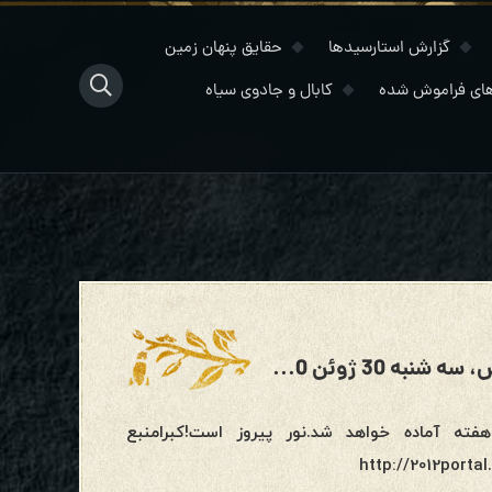
گزارش استارسیدها
حقایق پنهان زمین
ای فراموش شده
کابال و جادوی سیاه
گزارش موفقیت فعالسازی عصر آکواریوس، سه شنبه 30 ژوئن 2020
 آماده خواهد شد.نور پیروز است!کبرامنبع