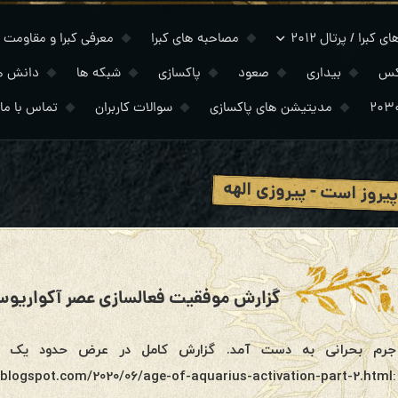
 کبرا / پرتال ۲۰۱۲
مصاحبه های کبرا
معرفی کبرا و مقاومت
کس
بیداری
صعود
پاکسازی
شبکه ها
دانش ه
مدیتیشن های پاکسازی
سوالات کاربران
تماس با ما
پیروز است - پیروزی الهه
جرم بحرانی به دست آمد. گزارش کامل در عرض حدود یک هفته
:http://2012portal.blogspot.com/2020/06/age-of-aquarius-activation-part-2.html