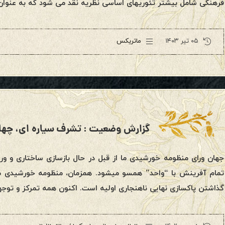
فرهنگی شامل بیشتر تئوریهای اساسی نظریه نقد می شود که به عنوان
۰۵ تیر ۱۴۰۳
ماتریکس
گزارش وضعیت : تشرف سیاره ای، چهارشنبه ۱۲ آگو
جهان ورای منظومه خورشیدی ما از قبل در حال بازسازی ساختاری و و
تمام آفرینش با “واحد” همسو میشود. همزمان، منظومه خورشیدی 
گذاشتن پاکسازی نهایی ناهنجاری اولیه است. اکنون همه تمرکز و توجه