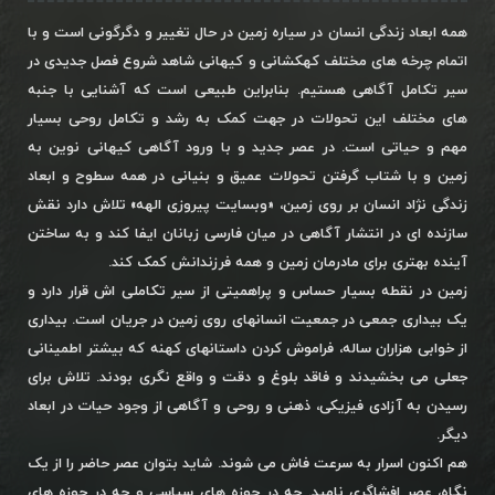
همه ابعاد زندگی انسان در سیاره زمین در حال تغییر و دگرگونی است و با
اتمام چرخه های مختلف کهکشانی و کیهانی شاهد شروع فصل جدیدی در
سیر تکامل آگاهی هستیم. بنابراین طبیعی است که آشنایی با جنبه
های مختلف این تحولات در جهت کمک به رشد و تکامل روحی بسیار
مهم و حیاتی است. در عصر جدید و با ورود آگاهی کیهانی نوین به
زمین و با شتاب گرفتن تحولات عمیق و بنیانی در همه سطوح و ابعاد
زندگی نژاد انسان بر روی زمین، «وبسایت پیروزی الهه» تلاش دارد نقش
سازنده ای در انتشار آگاهی در میان فارسی زبانان ایفا کند و به ساختن
آینده بهتری برای مادرمان زمین و همه فرزندانش کمک کند.
زمین در نقطه بسیار حساس و پراهمیتی از سیر تکاملی اش قرار دارد و
یک بیداری جمعی در جمعیت انسانهای روی زمین در جریان است. بیداری
از خوابی هزاران ساله، فراموش کردن داستانهای کهنه که بیشتر اطمینانی
جعلی می بخشیدند و فاقد بلوغ و دقت و واقع نگری بودند. تلاش برای
رسیدن به آزادی فیزیکی، ذهنی و روحی و آگاهی از وجود حیات در ابعاد
دیگر.
هم اکنون اسرار به سرعت فاش می شوند. شاید بتوان عصر حاضر را از یک
نگاه، عصر افشاگری نامید. چه در حوزه های سیاسی و چه در حوزه های