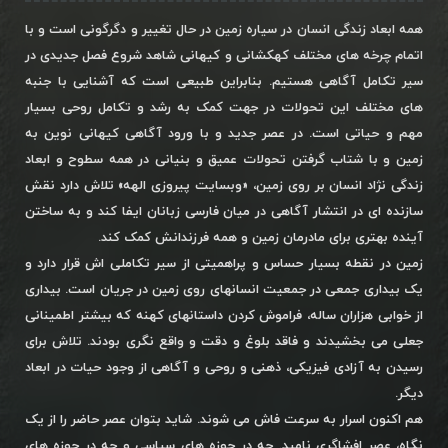
همه ابعاد زندگی انسان در سیاره زمین در حال تغییر و دگرگونی است و با
اتمام چرخه های مختلف کهکشانی و کیهانی شاهد شروع فصل جدیدی در
سیر تکامل آگاهی هستیم. بنابراین طبیعی است که آشنایی با جنبه
های مختلف این تحولات در جهت کمک به رشد و تکامل روحی بسیار
مهم و حیاتی است. در عصر جدید و با ورود آگاهی کیهانی نوین به
زمین و با شتاب گرفتن تحولات عمیق و بنیانی در همه سطوح و ابعاد
زندگی نژاد انسان بر روی زمین، «وبسایت پیروزی الهه» تلاش دارد نقش
سازنده ای در انتشار آگاهی در میان فارسی زبانان ایفا کند و به ساختن
آینده بهتری برای مادرمان زمین و همه فرزندانش کمک کند.
زمین در نقطه بسیار حساس و پراهمیتی از سیر تکاملی اش قرار دارد و
یک بیداری جمعی در جمعیت انسانهای روی زمین در جریان است. بیداری
از خوابی هزاران ساله، فراموش کردن داستانهای کهنه که بیشتر اطمینانی
جعلی می بخشیدند و فاقد بلوغ و دقت و واقع نگری بودند. تلاش برای
رسیدن به آزادی فیزیکی، ذهنی و روحی و آگاهی از وجود حیات در ابعاد
دیگر.
هم اکنون اسرار به سرعت فاش می شوند. شاید بتوان عصر حاضر را از یک
نگاه، عصر افشاگری نامید. چه در حوزه های سیاسی و چه در حوزه های