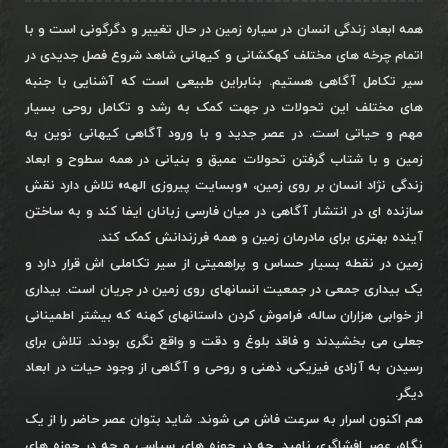
همه ابعاد زندگی انسان در سیاره زمین در حال تغییر و دگرگونی است و با
اتمام چرخه های مختلف کهکشانی و کیهانی شاهد شروع فصل جدیدی در
سیر تکامل آگاهی هستیم. بنابراین طبیعی است که آشنایی با جنبه
های مختلف این تحولات در جهت کمک به رشد و تکامل روحی بسیار
مهم و حیاتی است. در عصر جدید و با ورود آگاهی کیهانی نوین به
زمین و با شتاب گرفتن تحولات عمیق و بنیانی در همه سطوح و ابعاد
زندگی نژاد انسان بر روی زمین، «وبسایت پیروزی الهه» تلاش دارد نقش
سازنده ای در انتشار آگاهی در میان فارسی زبانان ایفا کند و به ساختن
آینده بهتری برای مادرمان زمین و همه فرزندانش کمک کند.
زمین در نقطه بسیار حساس و پراهمیتی از سیر تکاملی اش قرار دارد و
یک بیداری جمعی در جمعیت انسانهای روی زمین در جریان است. بیداری
از خوابی هزاران ساله، فراموش کردن داستانهای کهنه که بیشتر اطمینانی
جعلی می بخشیدند و فاقد بلوغ و دقت و واقع نگری بودند. تلاش برای
رسیدن به آزادی فیزیکی، ذهنی و روحی و آگاهی از وجود حیات در ابعاد
دیگر.
هم اکنون اسرار به سرعت فاش می شوند. شاید بتوان عصر حاضر را از یک
نگاه، عصر افشاگری نامید. چه در حوزه های سیاسی و چه در حوزه های