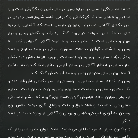
همه ابعاد زندگی انسان در سیاره زمین در حال تغییر و دگرگونی است و با
اتمام چرخه های مختلف کهکشانی و کیهانی شاهد شروع فصل جدیدی در
سیر تکامل آگاهی هستیم. بنابراین طبیعی است که آشنایی با جنبه
های مختلف این تحولات در جهت کمک به رشد و تکامل روحی بسیار
مهم و حیاتی است. در عصر جدید و با ورود آگاهی کیهانی نوین به
زمین و با شتاب گرفتن تحولات عمیق و بنیانی در همه سطوح و ابعاد
زندگی نژاد انسان بر روی زمین، «وبسایت پیروزی الهه» تلاش دارد نقش
سازنده ای در انتشار آگاهی در میان فارسی زبانان ایفا کند و به ساختن
آینده بهتری برای مادرمان زمین و همه فرزندانش کمک کند.
زمین در نقطه بسیار حساس و پراهمیتی از سیر تکاملی اش قرار دارد و
یک بیداری جمعی در جمعیت انسانهای روی زمین در جریان است. بیداری
از خوابی هزاران ساله، فراموش کردن داستانهای کهنه که بیشتر اطمینانی
جعلی می بخشیدند و فاقد بلوغ و دقت و واقع نگری بودند. تلاش برای
رسیدن به آزادی فیزیکی، ذهنی و روحی و آگاهی از وجود حیات در ابعاد
دیگر.
هم اکنون اسرار به سرعت فاش می شوند. شاید بتوان عصر حاضر را از یک
نگاه، عصر افشاگری نامید. چه در حوزه های سیاسی و چه در حوزه های