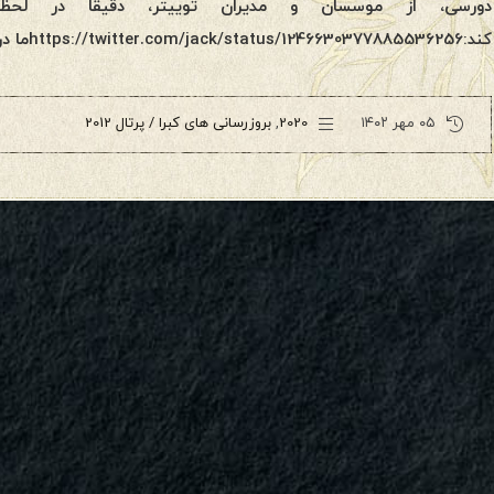
دورسی، از موسسان و مدیران توییتر، دقیقا در لح
کند:https://twitter.com/jack/status/1246630377885536256ما در واقع میدان کوانتومی سیاره […]
۰۵ مهر ۱۴۰۲
2020
,
بروزرسانی های کبرا / پرتال 2012