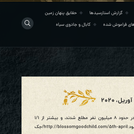
گزارش استارسیدها
حقایق پنهان زمین
ای فراموش شده
کابال و جادوی سیاه
مدیتیشن جمعی ما یک پیروزی بسیار بزرگ و موفقیت عظیم بود. در حدود ۸ میلیون نفر مطلع شدند، و بیشتر از ۱/۱
میلیون نفر در آن شرکت کردند. نمایش جمعی وحدت، شگفت انگیز بود:http://blossomgoodchild.com/5th-april/جک