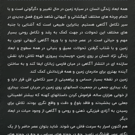
همه ابعاد زندگی انسان در سیاره زمین در حال تغییر و دگرگونی است و با
اتمام چرخه های مختلف کهکشانی و کیهانی شاهد شروع فصل جدیدی در
سیر تکامل آگاهی هستیم. بنابراین طبیعی است که آشنایی با جنبه
های مختلف این تحولات در جهت کمک به رشد و تکامل روحی بسیار
مهم و حیاتی است. در عصر جدید و با ورود آگاهی کیهانی نوین به
زمین و با شتاب گرفتن تحولات عمیق و بنیانی در همه سطوح و ابعاد
زندگی نژاد انسان بر روی زمین، «وبسایت پیروزی الهه» تلاش دارد نقش
سازنده ای در انتشار آگاهی در میان فارسی زبانان ایفا کند و به ساختن
آینده بهتری برای مادرمان زمین و همه فرزندانش کمک کند.
زمین در نقطه بسیار حساس و پراهمیتی از سیر تکاملی اش قرار دارد و
یک بیداری جمعی در جمعیت انسانهای روی زمین در جریان است. بیداری
از خوابی هزاران ساله، فراموش کردن داستانهای کهنه که بیشتر اطمینانی
جعلی می بخشیدند و فاقد بلوغ و دقت و واقع نگری بودند. تلاش برای
رسیدن به آزادی فیزیکی، ذهنی و روحی و آگاهی از وجود حیات در ابعاد
دیگر.
هم اکنون اسرار به سرعت فاش می شوند. شاید بتوان عصر حاضر را از یک
نگاه، عصر افشاگری نامید. چه در حوزه های سیاسی و چه در حوزه های