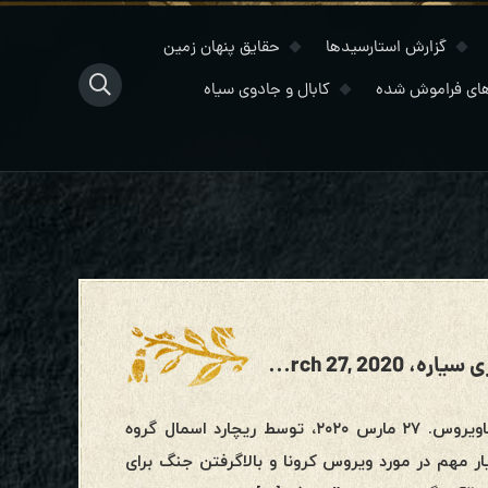
گزارش استارسیدها
حقایق پنهان زمین
ای فراموش شده
کابال و جادوی سیاه
مصاحبه با کبرا و فالفورد، کرونا و آزادسازی سیاره، March 27, 2020
بازگشت بنجامین فولفورد و کبرا: بروزرسانی های بحرانی جنگ و کروناویروس. ۲۷ مارس ۲۰۲۰، توسط ریچارد اسمال گروه
ار مهم در مورد ویروس کرونا و بالاگرفتن جنگ برای