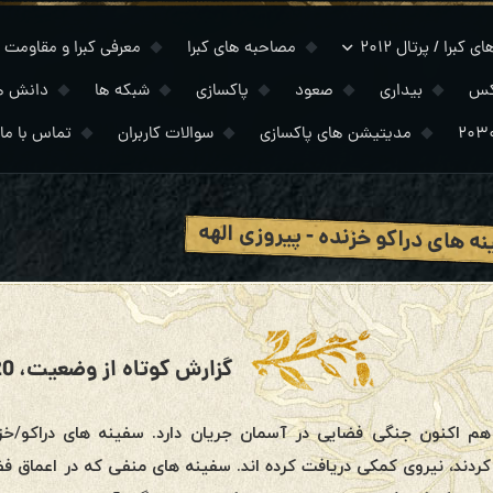
 کبرا / پرتال ۲۰۱۲
مصاحبه های کبرا
معرفی کبرا و مقاومت
کس
بیداری
صعود
پاکسازی
شبکه ها
دانش ه
مدیتیشن های پاکسازی
سوالات کاربران
تماس با ما
ه های دراکو خزنده - پیروزی الهه
گزارش کوتاه از وضعیت، 20 ژوئن 2019
هم اکنون جنگی فضایی در آسمان جریان دارد. سفینه های دراکو/خ
کردند، نیروی کمکی دریافت کرده اند. سفینه های منفی که در اعماق فض