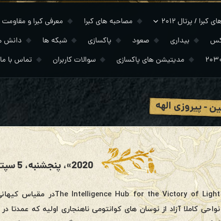
 کبرا / پرتال ۲۰۱۲
مصاحبه های کبرا
معرفی کبرا و مقاومت
کس
بیداری
صعود
پاکسازی
شبکه ها
دانش ه
مدیتیشن های پاکسازی
سوالات کاربران
تماس با ما
ین - پیروزی الهه
2020»، پنجشنبه، 5 سپتامبر 2019
ub for the Victory of Light
نواحی کاملا آزاد از نوسان های کوانتومی ناهنجاری اولیه که عمدتا د