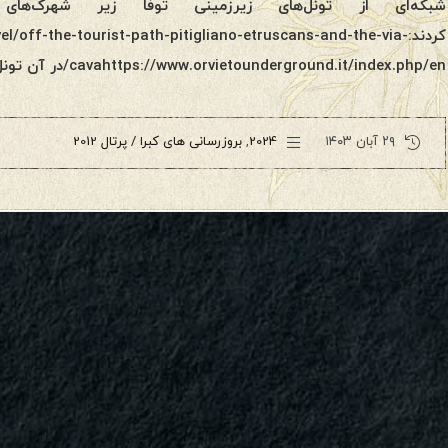
شبکه‌ای از تونل‌های زیرزمینی توفا زیر شهرک‌های 
کردند:/off-the-tourist-path-pitigliano-etruscans-and-the-via
cavahttps://www.orvietounderground.it/index.php/en/در آن تونل‌ها، آنها با […]
۲۹ آبان ۱۴۰۳
2024
,
بروزرسانی های کبرا / پرتال 2012