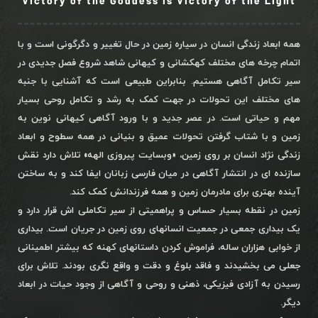
Victory of the Goddess is Victory of the Light
همه ابعاد زندگی انسان در سیاره زمین در حال تغییر و دگرگونی است و با
اتمام چرخه های مختلف کهکشانی و کیهانی شاهد شروع فصل جدیدی در
سیر تکامل آگاهی هستیم. بنابراین طبیعی است که آشنایی با جنبه
های مختلف این تحولات در جهت کمک به رشد و تکامل روحی بسیار
مهم و حیاتی است. در عصر جدید و با ورود آگاهی کیهانی نوین به
زمین و با شتاب گرفتن تحولات عمیق و بنیانی در همه سطوح و ابعاد
زندگی نژاد انسان بر روی زمین، «وبسایت پیروزی الهه» تلاش دارد نقش
سازنده ای در انتشار آگاهی در میان فارسی زبانان ایفا کند و به ساختن
آینده بهتری برای مادرمان زمین و همه فرزندانش کمک کند.
زمین در نقطه بسیار حساس و پراهمیتی از سیر تکاملی اش قرار دارد و
یک بیداری جمعی در جمعیت انسانهای روی زمین در جریان است. بیداری
از خوابی هزاران ساله، فراموش کردن داستانهای کهنه که بیشتر اطمینانی
جعلی می بخشیدند و فاقد بلوغ و دقت و واقع نگری بودند. تلاش برای
رسیدن به آزادی فیزیکی، ذهنی و روحی و آگاهی از وجود حیات در ابعاد
دیگر.