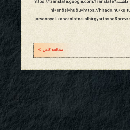
بیش از ۲ میلیون مخاطب داشت:https://translate.google.com/translate?
hl=en&sl=hu&u=https://hirado.hu/kultu
jarvannyal-kapcsolatos-alhirgyartasba&prev=
مطالعه کامل