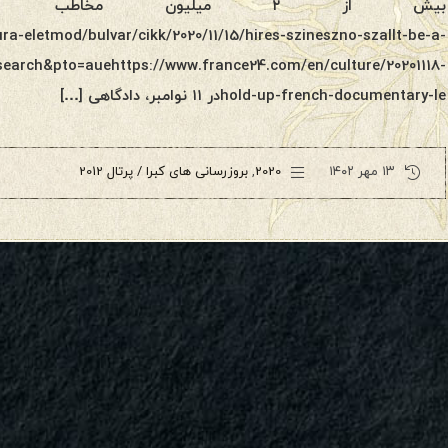
ra-eletmod/bulvar/cikk/2020/11/15/hires-szineszno-szallt-be-a-
search&pto=auehttps://www.france24.com/en/culture/20201118-
hold-up-french-documentary-leدر ۱۱ نوامبر، دادگاهی […]
۱۳ مهر ۱۴۰۲
2020
,
بروزرسانی های کبرا / پرتال 2012