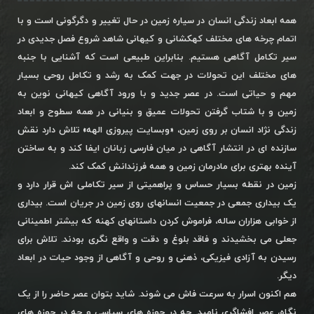
همه ابعاد زندگی انسان در سیاره زمین در حال تغییر و دگرگونی است و با
اتمام چرخه های مختلف کهکشانی و کیهانی شاهد شروع فصل جدیدی در
سیر تکامل آگاهی هستیم. بنابراین طبیعی است که آشنایی با جنبه
های مختلف این تحولات در جهت کمک به رشد و تکامل روحی بسیار
مهم و حیاتی است. در عصر جدید و با ورود آگاهی کیهانی نوین به
زمین و با شتاب گرفتن تحولات عمیق و بنیانی در همه سطوح و ابعاد
زندگی نژاد انسان بر روی زمین، «وبسایت پیروزی الهه» تلاش دارد نقش
سازنده ای در انتشار آگاهی در میان فارسی زبانان ایفا کند و به ساختن
آینده بهتری برای مادرمان زمین و همه فرزندانش کمک کند.
زمین در نقطه بسیار حساس و پراهمیتی از سیر تکاملی اش قرار دارد و
یک بیداری جمعی در جمعیت انسانهای روی زمین در جریان است. بیداری
از خوابی هزاران ساله، فراموش کردن داستانهای کهنه که بیشتر اطمینانی
جعلی می بخشیدند و فاقد بلوغ و دقت و واقع نگری بودند. تلاش برای
رسیدن به آزادی فیزیکی، ذهنی و روحی و آگاهی از وجود حیات در ابعاد
دیگر.
هم اکنون اسرار به سرعت فاش می شوند. شاید بتوان عصر حاضر را از یک
نگاه، عصر افشاگری نامید. چه در حوزه های سیاسی و چه در حوزه های